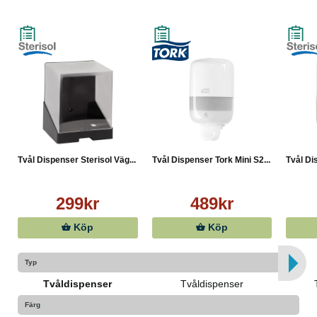
Tvål Dispenser Sterisol Väg...
Tvål Dispenser Tork Mini S2...
Tvål Di
299kr
489kr
Köp
Köp
Typ
Tvåldispenser
Tvåldispenser
Färg