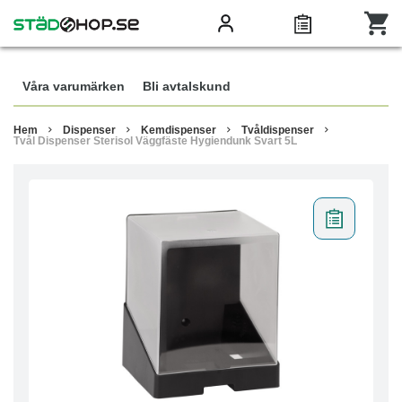
Våra varumärken
Bli avtalskund
Hem
Dispenser
Kemdispenser
Tvåldispenser
Tvål Dispenser Sterisol Väggfäste Hygiendunk Svart 5L