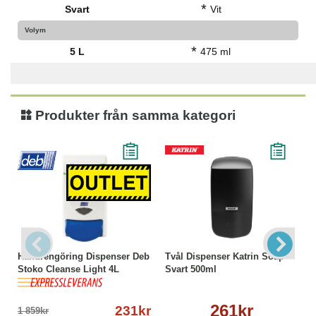
*
Svart
Vit
Volym
*
5 L
475 ml
Produkter från samma kategori
Handrengöring Dispenser Deb
Tvål Dispenser Katrin Soap
Stoko Cleanse Light 4L
Svart 500ml
261kr
231kr
1 859kr