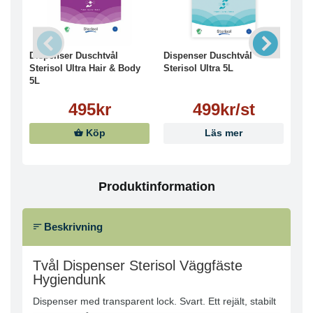
Dispenser Duschtvål
Dispenser Duschtvål
Dis
Sterisol Ultra Hair & Body
Sterisol Ultra 5L
Ste
5L
495kr
499kr/st
Köp
Läs mer
Produktinformation
Beskrivning
Tvål Dispenser Sterisol Väggfäste
Hygiendunk
Dispenser med transparent lock. Svart. Ett rejält, stabilt