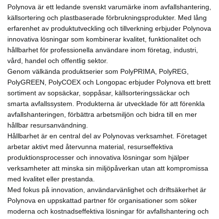
Polynova är ett ledande svenskt varumärke inom avfallshantering,
källsortering och plastbaserade förbrukningsprodukter. Med lång
erfarenhet av produktutveckling och tillverkning erbjuder Polynova
innovativa lösningar som kombinerar kvalitet, funktionalitet och
hållbarhet för professionella användare inom företag, industri,
vård, handel och offentlig sektor.
Genom välkända produktserier som PolyPRIMA, PolyREG,
PolyGREEN, PolyCOEX och Longopac erbjuder Polynova ett brett
sortiment av sopsäckar, soppåsar, källsorteringssäckar och
smarta avfallssystem. Produkterna är utvecklade för att förenkla
avfallshanteringen, förbättra arbetsmiljön och bidra till en mer
hållbar resursanvändning.
Hållbarhet är en central del av Polynovas verksamhet. Företaget
arbetar aktivt med återvunna material, resurseffektiva
produktionsprocesser och innovativa lösningar som hjälper
verksamheter att minska sin miljöpåverkan utan att kompromissa
med kvalitet eller prestanda.
Med fokus på innovation, användarvänlighet och driftsäkerhet är
Polynova en uppskattad partner för organisationer som söker
moderna och kostnadseffektiva lösningar för avfallshantering och