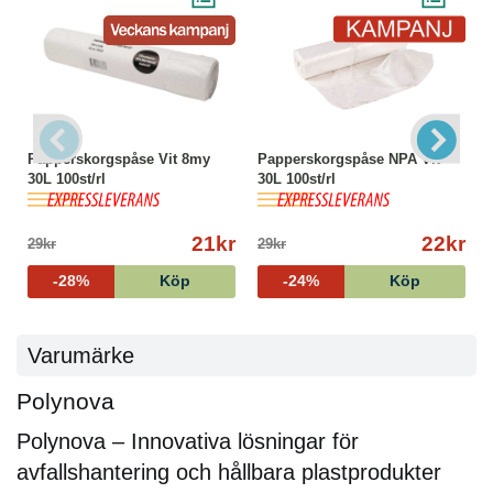
Papperskorgspåse Vit 8my
Papperskorgspåse NPA Vit
30L 100st/rl
30L 100st/rl
21kr
22kr
29kr
29kr
-28%
Köp
-24%
Köp
Varumärke
Polynova
Polynova – Innovativa lösningar för
avfallshantering och hållbara plastprodukter