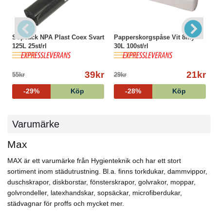
Sopsäck NPA Plast Coex Svart
Papperskorgspåse Vit 8my
125L 25st/rl
30L 100st/rl
39kr
21kr
55kr
29kr
-29%
Köp
-28%
Köp
Varumärke
Max
MAX är ett varumärke från Hygienteknik och har ett stort
sortiment inom städutrustning. Bl.a. finns torkdukar, dammvippor,
duschskrapor, diskborstar, fönsterskrapor, golvrakor, moppar,
golvrondeller, latexhandskar, sopsäckar, microfiberdukar,
städvagnar för proffs och mycket mer.