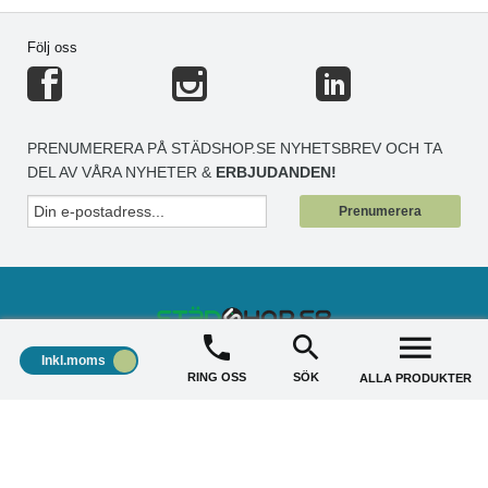
Följ oss
PRENUMERERA PÅ STÄDSHOP.SE NYHETSBREV OCH TA
DEL AV VÅRA NYHETER &
ERBJUDANDEN!
Prenumerera
Inkl.moms
STÄDSHOP
+
RING OSS
SÖK
ALLA PRODUKTER
KUNDSERVICE
+