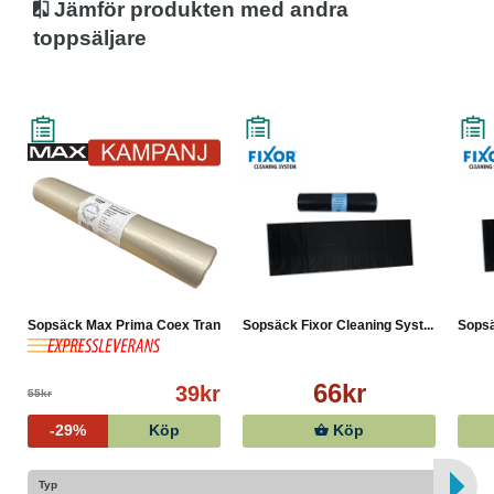
Jämför produkten med andra
toppsäljare
Sopsäck Max Prima Coex Tran...
Sopsäck Fixor Cleaning Syst...
Sopsä
66kr
39kr
55kr
-29%
Köp
Köp
Typ