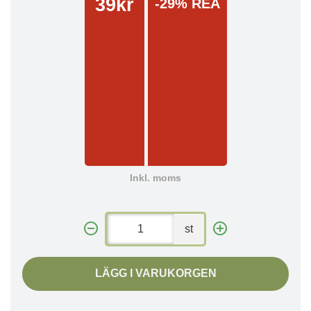
39kr
-29% REA
Inkl. moms
st
LÄGG I VARUKORGEN