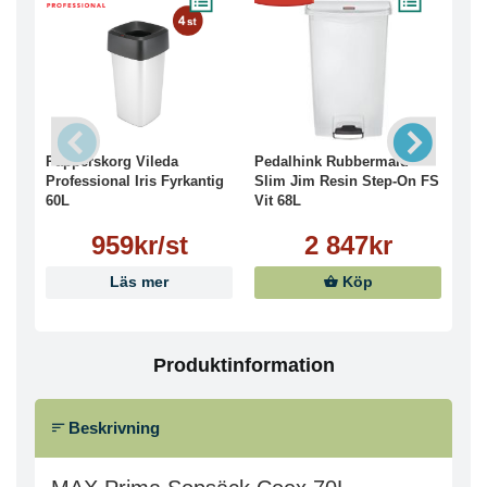
Papperskorg Vileda
Pedalhink Rubbermaid
Pap
Professional Iris Fyrkantig
Slim Jim Resin Step-On FS
Pus
60L
Vit 68L
959kr/st
2 847kr
Läs mer
Köp
Produktinformation
Beskrivning