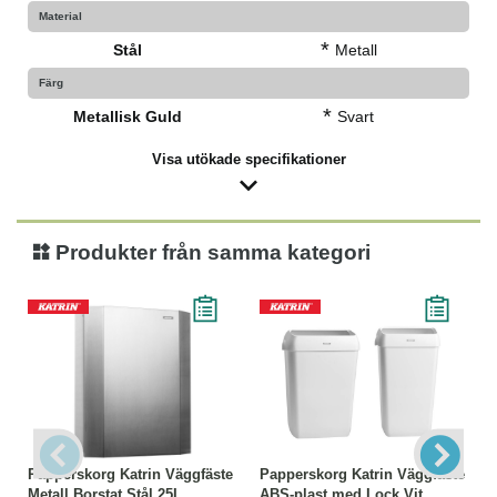
Material
*
Stål
Metall
Färg
*
Metallisk Guld
Svart
Visa utökade specifikationer
Produkter från samma kategori
Papperskorg Katrin Väggfäste
Papperskorg Katrin Väggfäste
Metall Borstat Stål 25L
ABS-plast med Lock Vit