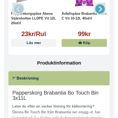
Papperskorgspåse Abena
Avfallspåse Brabantia Code
Avf
Stjärnbotten LLDPE Vit 12L
C Vit 10-12L 40st/rl
New
20st/rl
23kr/Rul
99kr
Läs mer
Köp
Produktinformation
Beskrivning
Papperskorg Brabantia Bo Touch Bin
3x11L
Letar du efter en vacker lösning för källsortering?
Denna Bo Touch Bin från Brabantia ser snygg ut, har
kapacitet på 3 x 11 liter, och är designad med omsorg