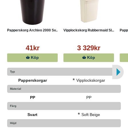
Papperskorg Archivo 2000 Sv...
Vipplockskorg Rubbermaid Sl...
Papp
41kr
3 329kr
Köp
Köp
Typ
*
Papperskorgar
Vipplockskorgar
Material
PP
PP
Färg
*
Svart
Soft Beige
Höjd