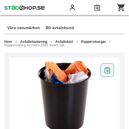
Våra varumärken
Bli avtalskund
Hem
Avfallshantering
Avfallskärl
Papperskorgar
Papperskorg Archivo 2000 Svart 18L