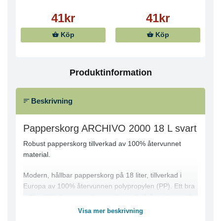
41kr
41kr
Köp
Köp
Produktinformation
Beskrivning
Papperskorg ARCHIVO 2000 18 L svart
Robust papperskorg tillverkad av 100% återvunnet
material.
Modern, hållbar papperskorg på 18 liter, tillverkad i
Europa av 100% återvunnen polypropylen (PP). Ett bra
miljöval. Hela papperskorgen kan också återvinnas på
nytt.
Visa mer beskrivning
Materialet är lätt att hålla rent och tåligt mot repor.