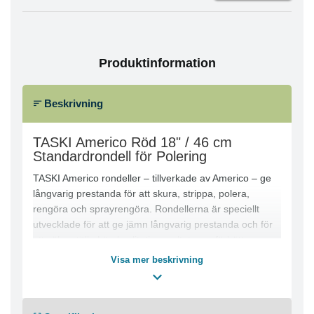
Produktinformation
Beskrivning
TASKI Americo Röd 18" / 46 cm
Standardrondell för Polering
TASKI Americo rondeller – tillverkade av Americo – ge
långvarig prestanda för att skura, strippa, polera,
rengöra och sprayrengöra. Rondellerna är speciellt
utvecklade för att ge jämn långvarig prestanda och för
att säkerställa hög kvalitativ resultat som förbättrar
produktivitet och minska kostnaderna. Rondellerna är
Visa mer beskrivning
gjorda av 100% återvunnet material vilken stödja
kundens miljö hållbarhet. Den enhetliga fördelningen av
mineralslipmedel i hela rondellen (inte bara på ytan) ger