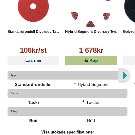
Standardrondell Diversey Ta...
Hybrid Segment Diversey Twi...
Golvron
106kr/st
1 678kr
Läs mer
Köp
Typ
*
Standardrondeller
Hybrid Segment
Serie
*
Taski
Twister
Färg
Röd
Röd
Visa utökade specifikationer