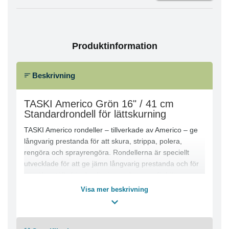
Produktinformation
Beskrivning
TASKI Americo Grön 16" / 41 cm
Standardrondell för lättskurning
TASKI Americo rondeller – tillverkade av Americo – ge
långvarig prestanda för att skura, strippa, polera,
rengöra och sprayrengöra. Rondellerna är speciellt
utvecklade för att ge jämn långvarig prestanda och för
att säkerställa hög kvalitativ resultat som förbättrar
produktivitet och minska kostnaderna. Rondellerna är
Visa mer beskrivning
gjorda av 100% återvunnet material vilken stödja
kundens miljö hållbarhet. Den enhetliga fördelningen av
mineralslipmedel i hela rondellen (inte bara på ytan) ger