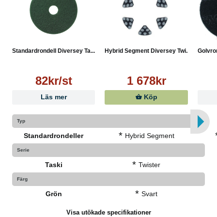
Standardrondell Diversey Ta...
Hybrid Segment Diversey Twi...
Golvron
82kr/st
1 678kr
Läs mer
Köp
Typ
*
Standardrondeller
Hybrid Segment
Serie
*
Taski
Twister
Färg
*
Grön
Svart
Visa utökade specifikationer