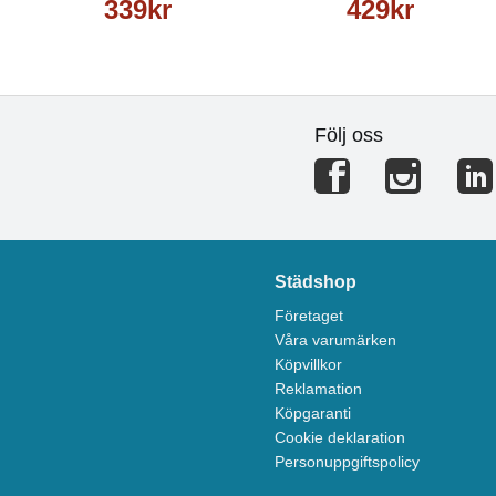
339kr
429kr
Följ oss
Städshop
Företaget
Våra varumärken
Köpvillkor
Reklamation
Köpgaranti
Cookie deklaration
Personuppgiftspolicy