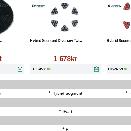
Köp
Läs mer
Köp
..
Hybrid Segment Diversey Twi...
Hybrid Segment
t
1 678kr
D7524558
D7524559
*
*
r
Hybrid Segment
*
Svart
*
6