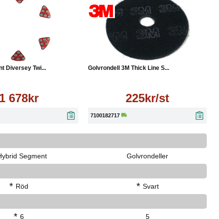
Läs mer
Läs mer
 Diversey Twi...
Golvrondell 3M Thick Line S...
1 678kr
225kr/st
7100182717
Hybrid Segment
Golvrondeller
*
*
Röd
Svart
*
6
5