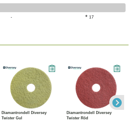
*
-
17
Läs mer
Läs mer
Diamantrondell Diversey
Diamantrondell Diversey
Twister Gul
Twister Röd