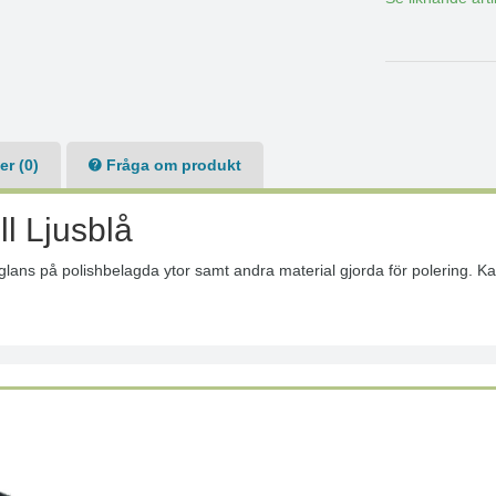
r (0)
Fråga om produkt
l Ljusblå
 glans på polishbelagda ytor samt andra material gjorda för polering. 