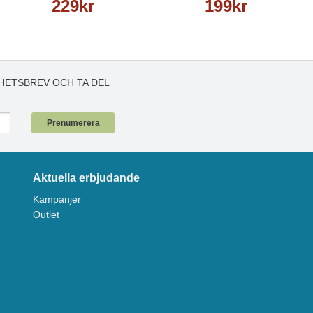
229kr
199kr
HETSBREV OCH TA DEL
!
Prenumerera
Aktuella erbjudande
Kampanjer
Outlet