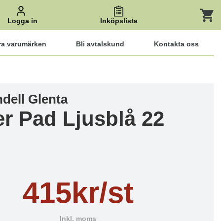
Logga in
Inköpslista
ra varumärken
Bli avtalskund
Kontakta oss
dell Glenta
r Pad Ljusblå 22
415kr/st
Inkl. moms