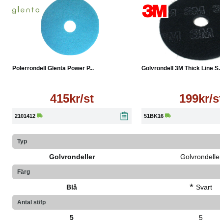
Läs mer
Läs mer
Polerrondell Glenta Power P...
Golvrondell 3M Thick Line S.
415kr/st
199kr/s
2101412
51BK16
Typ
Golvrondeller
Golvrondelle
Färg
*
Blå
Svart
Antal st/fp
5
5