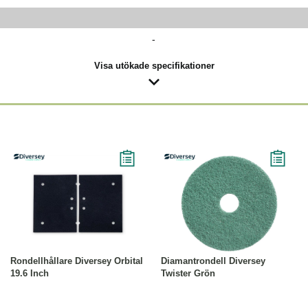
-
Visa utökade specifikationer
Köp
Läs mer
Läs mer
Rondellhållare Diversey Orbital
Diamantrondell Diversey
19.6 Inch
Twister Grön