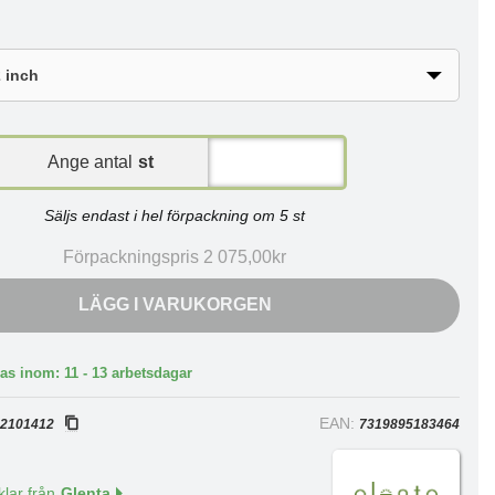
Ange antal
st
Säljs endast i hel förpackning om 5 st
Förpackningspris 2 075,00kr
LÄGG I VARUKORGEN
as inom: 11 - 13 arbetsdagar
:
EAN:
2101412
7319895183464
klar från
Glenta