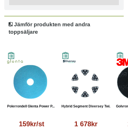
Jämför produkten med andra
toppsäljare
Polerrondell Glenta Power P...
Hybrid Segment Diversey Twi...
Golvron
159kr/st
1 678kr