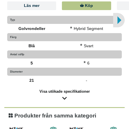
Läs mer
Köp
Typ
*
Golvrondeller
Hybrid Segment
Färg
*
Blå
Svart
Antal st/fp
*
5
6
Diameter
21
-
Visa utökade specifikationer
Produkter från samma kategori