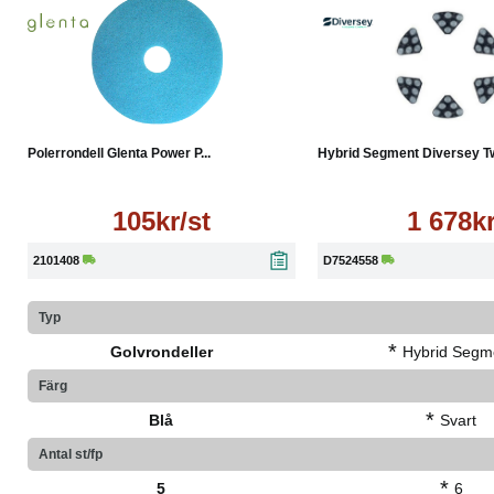
Läs mer
Köp
Polerrondell Glenta Power P...
Hybrid Segment Diversey Twi
105kr/st
1 678k
2101408
D7524558
Typ
*
Golvrondeller
Hybrid Segm
Färg
*
Blå
Svart
Antal st/fp
*
5
6