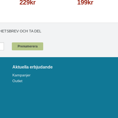
229kr
199kr
HETSBREV OCH TA DEL
!
Prenumerera
Aktuella erbjudande
Kampanjer
Outlet