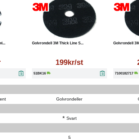
Läs mer
Läs mer
...
Golvrondell 3M Thick Line S...
Golvrondell 3M
r
199kr/st
51BK16
7100182717
ent
Golvrondeller
*
Svart
5