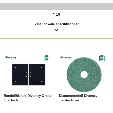
*
16
Visa utökade specifikationer
Köp
Läs mer
Läs mer
Rondellhållare Diversey Orbital
Diamantrondell Diversey
19.6 Inch
Twister Grön