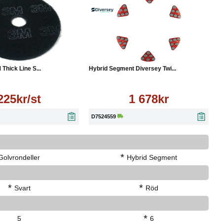
Läs mer
Köp
Läs mer
 Thick Line S...
Hybrid Segment Diversey Twi...
225kr/st
1 678kr
D7524559
*
Golvrondeller
Hybrid Segment
*
*
Svart
Röd
*
5
6