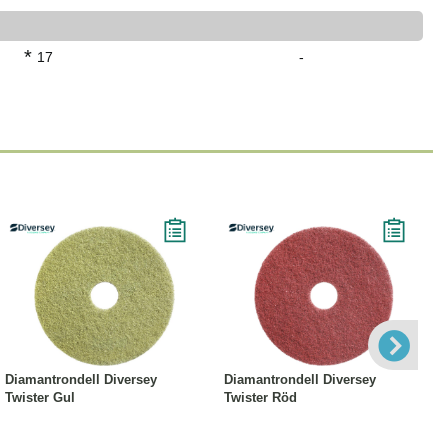
*
17
-
Läs mer
Läs mer
Diamantrondell Diversey
Diamantrondell Diversey
Twister Gul
Twister Röd