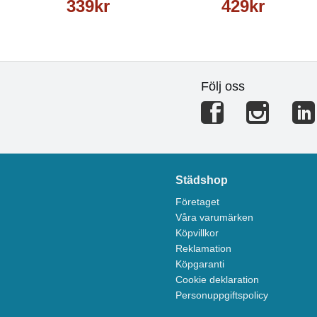
339kr
429kr
Följ oss
Städshop
Företaget
Våra varumärken
Köpvillkor
Reklamation
Köpgaranti
Cookie deklaration
Personuppgiftspolicy