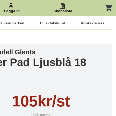
Logga in
Inköpslista
ra varumärken
Bli avtalskund
Kontakta oss
dell Glenta
r Pad Ljusblå 18
105kr/st
Inkl. moms