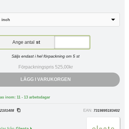
Ange antal
st
Säljs endast i hel förpackning om 5 st
Förpackningspris 525,00kr
LÄGG I VARUKORGEN
as inom: 11 - 13 arbetsdagar
:
EAN:
2101408
7319895183402
klar från
Glenta