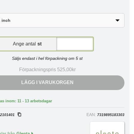
Ange antal
st
Säljs endast i hel förpackning om 5 st
Förpackningspris 525,00kr
LÄGG I VARUKORGEN
as inom: 11 - 13 arbetsdagar
:
EAN:
2101401
7319895183303
klar från
Glenta