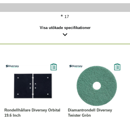
*
17
Visa utökade specifikationer
Köp
Läs mer
Läs mer
Rondellhållare Diversey Orbital
Diamantrondell Diversey
19.6 Inch
Twister Grön