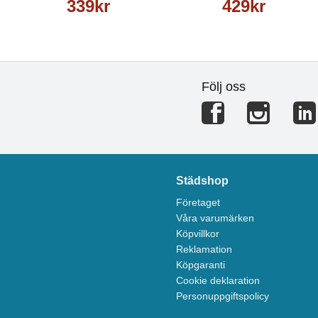
339kr
429kr
Följ oss
Städshop
Företaget
Våra varumärken
Köpvillkor
Reklamation
Köpgaranti
Cookie deklaration
Personuppgiftspolicy