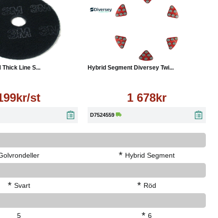
Läs mer
Köp
Läs mer
 Thick Line S...
Hybrid Segment Diversey Twi...
199kr/st
1 678kr
D7524559
*
Golvrondeller
Hybrid Segment
*
*
Svart
Röd
*
5
6