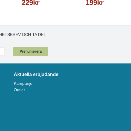
229kr
199kr
HETSBREV OCH TA DEL
!
Prenumerera
Aktuella erbjudande
Kampanjer
Outlet