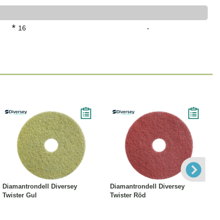
*
16
-
Läs mer
Läs mer
Diamantrondell Diversey
Diamantrondell Diversey
Twister Gul
Twister Röd