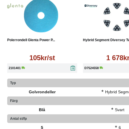
Läs mer
Köp
Polerrondell Glenta Power P...
Hybrid Segment Diversey Twi
105kr/st
1 678k
2101401
D7524558
Typ
*
Golvrondeller
Hybrid Segm
Färg
*
Blå
Svart
Antal st/fp
*
5
6