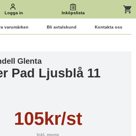
Logga in
Inköpslista
ra varumärken
Bli avtalskund
Kontakta oss
dell Glenta
r Pad Ljusblå 11
105kr/st
Inkl. moms