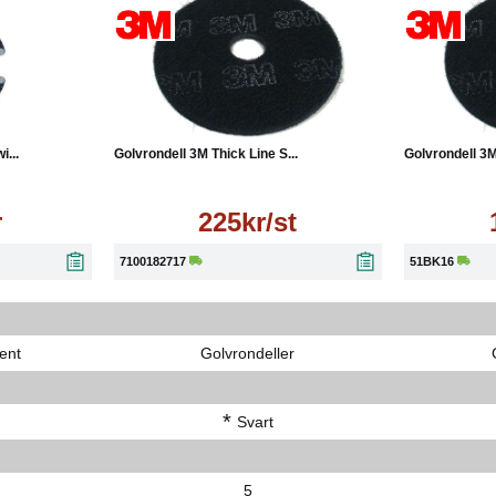
Läs mer
Läs mer
...
Golvrondell 3M Thick Line S...
Golvrondell 3M
r
225kr/st
7100182717
51BK16
ent
Golvrondeller
*
Svart
5