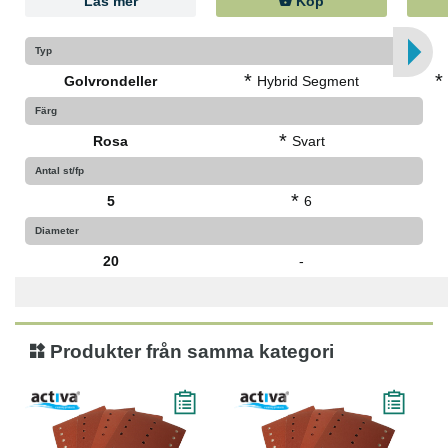
Läs mer
Köp
Typ
*
*
Golvrondeller
Hybrid Segment
Färg
*
Rosa
Svart
Antal st/fp
*
5
6
Diameter
20
-
Produkter från samma kategori