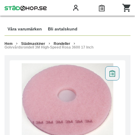
Våra varumärken
Bli avtalskund
Hem
Städmaskiner
Rondeller
Golvvårdsrondell 3M High-Speed Rosa 3600 17 Inch