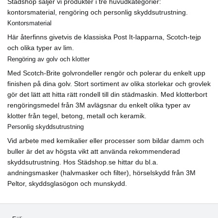
Städshop säljer vi produkter i tre huvudkategorier:
kontorsmaterial, rengöring och personlig skyddsutrustning.
Kontorsmaterial
Här återfinns givetvis de klassiska Post It-lapparna, Scotch-tejp
och olika typer av lim.
Rengöring av golv och klotter
Med Scotch-Brite golvrondeller rengör och polerar du enkelt upp
finishen på dina golv. Stort sortiment av olika storlekar och grovlek
gör det lätt att hitta rätt rondell till din städmaskin. Med klotterbort
rengöringsmedel från 3M avlägsnar du enkelt olika typer av
klotter från tegel, betong, metall och keramik.
Personlig skyddsutrustning
Vid arbete med kemikalier eller processer som bildar damm och
buller är det av högsta vikt att använda rekommenderad
skyddsutrustning. Hos Städshop.se hittar du bl.a.
andningsmasker (halvmasker och filter), hörselskydd från 3M
Peltor, skyddsglasögon och munskydd.