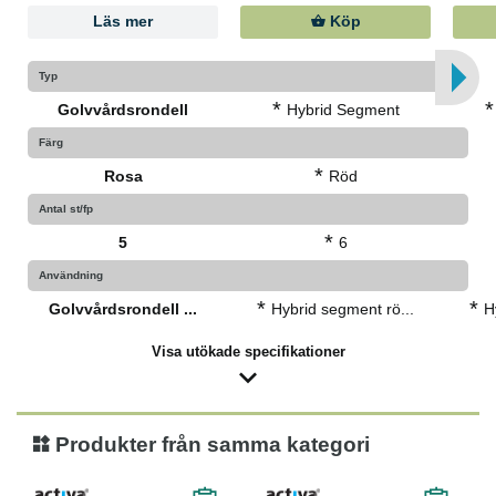
Läs mer
Köp
Typ
*
*
Golvvårdsrondell
Hybrid Segment
Färg
*
Rosa
Röd
Antal st/fp
*
5
6
Användning
*
*
Golvvårdsrondell ...
Hybrid segment rö...
H
Visa utökade specifikationer
Produkter från samma kategori