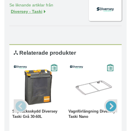
Se liknande artiklar från
Diversey - Taski
Relaterade produkter
Sopsäcksskydd Diversey
Vagnförlängning Diversey
Utb
Taski Grå 30-60L
Taski Nano
Tas
Ska