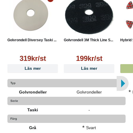
Golvrondell Diversey Taski ...
Golvrondell 3M Thick Line S...
Hybrid 
319kr/st
199kr/st
Läs mer
Läs mer
Typ
*
Golvrondeller
Golvrondeller
Serie
Taski
-
Färg
*
Grå
Svart