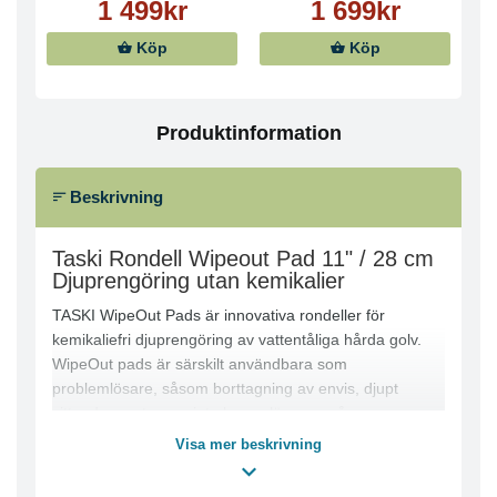
1 499kr
1 699kr
Köp
Köp
Produktinformation
Beskrivning
Taski Rondell Wipeout Pad 11" / 28 cm
Djuprengöring utan kemikalier
TASKI WipeOut Pads är innovativa rondeller för
kemikaliefri djuprengöring av vattentåliga hårda golv.
WipeOut pads är särskilt användbara som
problemlösare, såsom borttagning av envis, djupt
sittande smuts som inte kan avlägsnas på
konventionellt sätt. WipeOut Pad består av 100%
Visa mer beskrivning
flexibla, öppna porer melaminhartsskum som
expanderar under rengöringsprocessen och tränger in