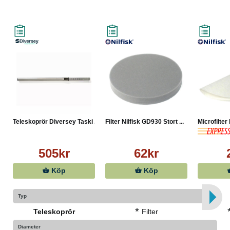
Teleskoprör Diversey Taski ...
Filter Nilfisk GD930 Stort ...
Microfilter
505kr
62kr
Köp
Köp
Typ
*
Teleskoprör
Filter
Diameter