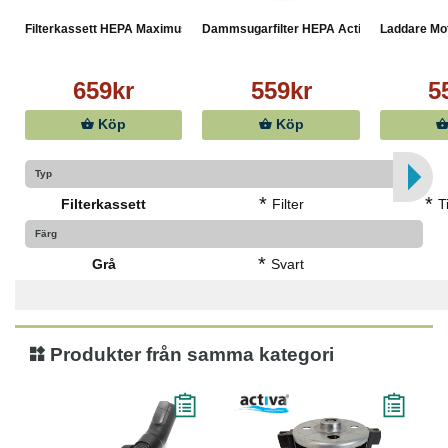
Filterkassett HEPA Maximus/...
Dammsugarfilter HEPA Activa...
Laddare Mo
659kr
559kr
5
Köp
Köp
Typ
*
*
Filterkassett
Filter
T
Färg
*
Grå
Svart
Produkter från samma kategori