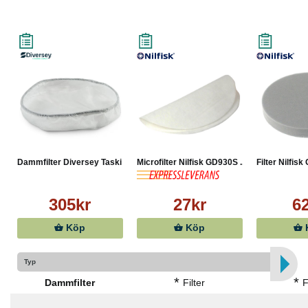
Dammfilter Diversey Taski A...
Microfilter Nilfisk GD930S ...
Filter Nilfisk
305kr
27kr
6
Köp
Köp
Typ
*
*
Dammfilter
Filter
F