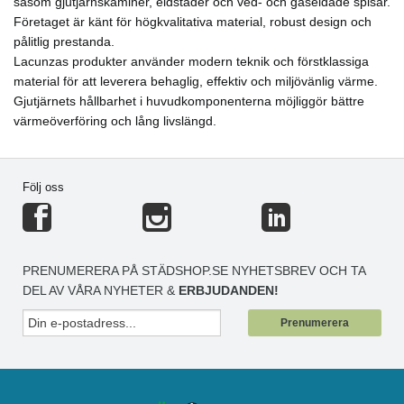
såsom gjutjärnskaminer, eldstäder och ved- och gaseldade spisar.
förbättras också genom att fläktarna är placerade på
Företaget är känt för högkvalitativa material, robust design och
baksidan, och fläktarna kan till och med stängas av för
pålitlig prestanda.
att ge total tystnad. Dessutom har LACUNZA beslutat
Lacunzas produkter använder modern teknik och förstklassiga
att utöka ADOUR-serien genom att lansera ADOUR CL,
material för att leverera behaglig, effektiv och miljövänlig värme.
som levereras med sidoglas för att förbättra utsikten
Gjutjärnets hållbarhet i huvudkomponenterna möjliggör bättre
över elden. Lanseringen av denna serie på marknaden
värmeöverföring och lång livslängd.
är planerad till mars, även om företaget redan har
börjat släppa information om den. Vi vet redan att den
kommer att ha glas på en eller båda sidorna så att
Följ oss
elden kan avnjutas framifrån, från vänster och/eller från
höger. Serien kommer också att lanseras i tre olika
storlekar, alla med sidoglas där kunden själv väljer.
Teknologiska innovationer
En annan nyhet som
LACUNZA har tagit med i sin katalog i år är sina
PRENUMERERA PÅ STÄDSHOP.SE NYHETSBREV OCH TA
tekniska innovationer. Och i det avseendet är ADOUR-
DEL AV VÅRA NYHETER &
ERBJUDANDEN!
serien den mest kompletta produkten i företagets
Prenumerera
kollektion. Insatskaminerna i ADOUR-serien har ett
primärt luftintag för snabb tändning och ett sekundärt
luftintag som hjälper till att hålla glaset otroligt rent. Tack
vare Easy Fire Control-tekniken är det möjligt att