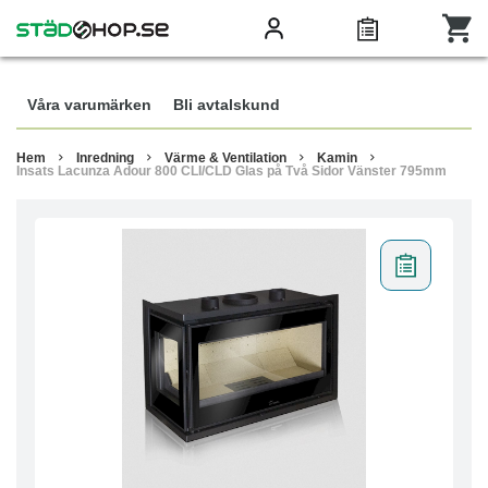
Våra varumärken
Bli avtalskund
Hem
Inredning
Värme & Ventilation
Kamin
Insats Lacunza Adour 800 CLI/CLD Glas på Två Sidor Vänster 795mm