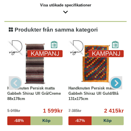
Visa utökade specifikationer
Produkter från samma kategori
Handknuten Persisk matta
Handknuten Persisk matta
Gabbeh Shiraz Ull Grå/Creme
Gabbeh Shiraz Ull Guld/Blå
88x178cm
131x175cm
1 599kr
2 415kr
5 049kr
7 385kr
-68%
Köp
-67%
Köp