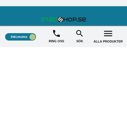
STÄDSHOP
+
Inkl.moms
RING OSS
SÖK
ALLA PRODUKTER
KUNDSERVICE
+
AKTUELLA ERBJUDANDE
+
Copyright © 2026 Städshop.se