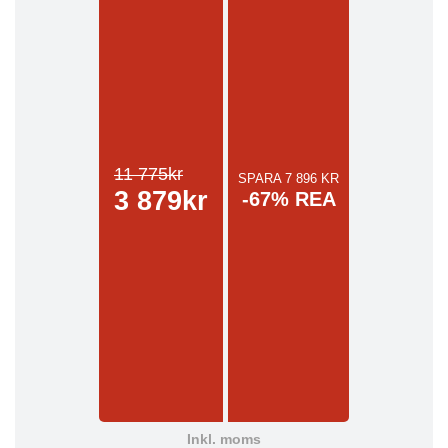
11 775kr
SPARA 7 896 KR
3 879kr
-67% REA
Inkl. moms