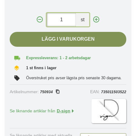
st
LÄGG I VARUKORGEN
Expressleverans: 1 - 2 arbetsdagar
1 st finns i lager
Överstruket pris avser lägsta pris senaste 30 dagarna.
Artikelnummer:
EAN:
750934
735011503522
Se liknande artiklar från
D-sign
Se liknande artiklar med aktuella