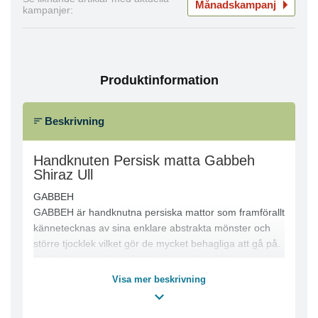
Månadskampanj
kampanjer:
Produktinformation
Beskrivning
Handknuten Persisk matta Gabbeh
Shiraz Ull
GABBEH
GABBEH är handknutna persiska mattor som framförallt
kännetecknas av sina enklare abstrakta mönster och
större tjocklek vilket gör de mycket behagliga att gå på.
Gabbeh-mattor knyts för hand av ull med lägre
knuttäthet, lång lugg och en mycket mjuk yta. Ibland
Visa mer beskrivning
kan mattorna vara så tjocka som 2,5 cm vilket gör de
avsevärt tjockare än andra persiska mattor. Om garnen