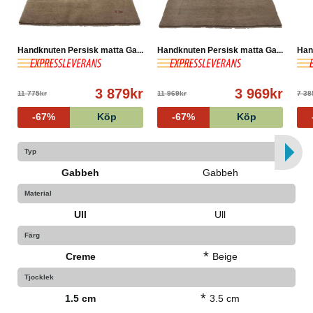
Varp: Ull
Lugg: Ull
Observera att Gabbeh mattor knyts även i Indien och
Handknuten Persisk matta Ga...
Handknuten Persisk matta Ga...
Han
det är stor skillnad i kvalitén mellan persiska och indiska
Gabbeh mattor där persiska mattor har mycket högre
kvalité . Den persiska Gabbeh mattan är mycket
3 879kr
3 969kr
11 775kr
11 969kr
7 38
mjukare och mer slitstark.
-67%
Köp
-67%
Köp
Typ
Gabbeh
Gabbeh
Material
Ull
Ull
Färg
*
Creme
Beige
Tjocklek
*
1.5 cm
3.5 cm