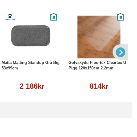
Köp
Läs mer
Köp
Läs mer
Matta Matting Standup Grå Big
Golvskydd Floortex Cleartex U-
53x99cm
Pigg 120x150cm 2.2mm
2 186kr
814kr