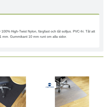
100% High-Twist Nylon, färgfast och tål solljus. PVC-fri. Tål att
jd 11 mm. Gummikant 10 mm runt om alla sidor.
Läs mer
Köp
Läs mer