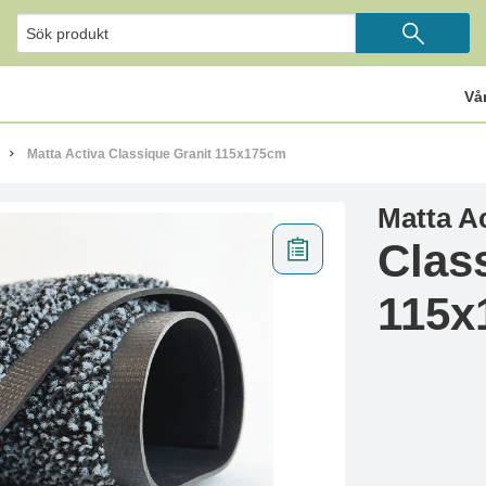
Vå
Matta Activa Classique Granit 115x175cm
Matta A
Clas
115x