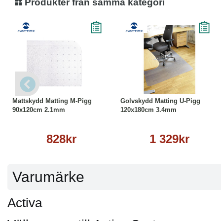
Produkter från samma kategori
Köp
Läs mer
Köp
Läs mer
Mattskydd Matting M-Pigg
Golvskydd Matting U-Pigg
90x120cm 2.1mm
120x180cm 3.4mm
828kr
1 329kr
Varumärke
Activa