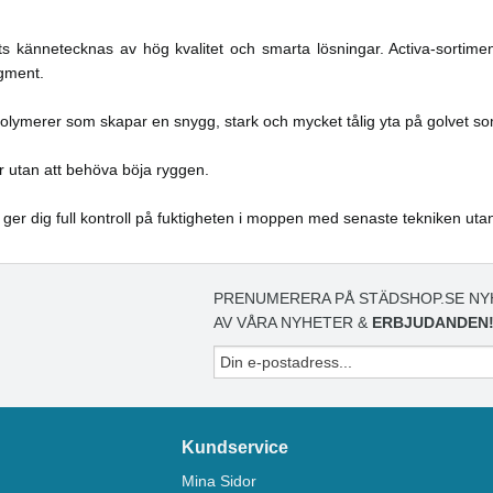
s kännetecknas av hög kvalitet och smarta lösningar. Activa-sortime
egment.
olymerer som skapar en snygg, stark och mycket tålig yta på golvet so
r utan att behöva böja ryggen.
 ger dig full kontroll på fuktigheten i moppen med senaste tekniken uta
PRENUMERERA PÅ STÄDSHOP.SE NY
AV VÅRA NYHETER &
ERBJUDANDEN
Kundservice
Mina Sidor