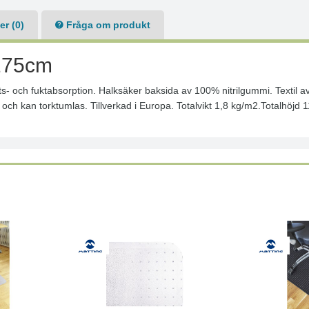
r (0)
Fråga om produkt
x175cm
s- och fuktabsorption. Halksäker baksida av 100% nitrilgummi. Textil av 
°C och kan torktumlas. Tillverkad i Europa. Totalvikt 1,8 kg/m2.Totalhö
Läs mer
Köp
Läs mer
Köp