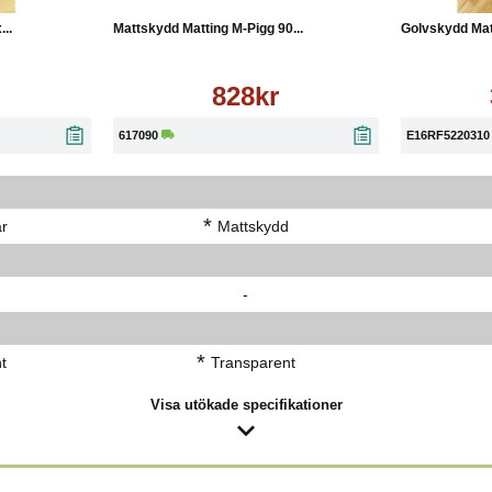
..
Mattskydd Matting M-Pigg 90...
Golvskydd Matti
828kr
617090
E16RF5220310
*
ar
Mattskydd
-
*
t
Transparent
Visa utökade specifikationer