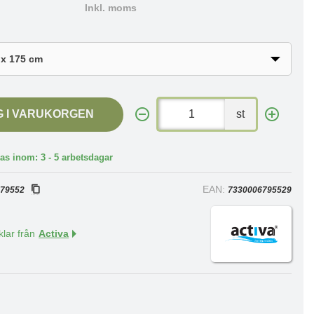
Inkl. moms
G I VARUKORGEN
st
as inom: 3 - 5 arbetsdagar
:
EAN:
79552
7330006795529
klar från
Activa