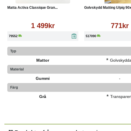
Matta Activa Classique Gran...
Golvskydd Matting U/pig 90x.
1 499kr
771kr
79552
517090
Typ
*
Mattor
Golvskydd
Material
Gummi
-
Färg
*
Grå
Transparen