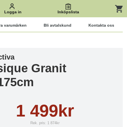
Logga in
Inköpslista
ra varumärken
Bli avtalskund
Kontakta oss
ctiva
sique Granit
175cm
1 499kr
Rek. pris:
1 874kr