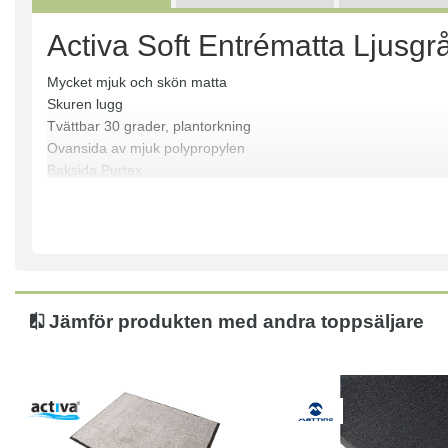
Activa Soft Entrématta Ljusg
Mycket mjuk och skön matta
Skuren lugg
Tvättbar 30 grader, plantorkning
Ovansida av mjuk polypropylen
Baksida Purtex
Totalhöjd ca 10 mm
Totalvikt 2900 gr/kvm
Absorberar ca 2 liter väta/kvm
Brandklass Cfl-S1
Jämför produkten med andra toppsäljare