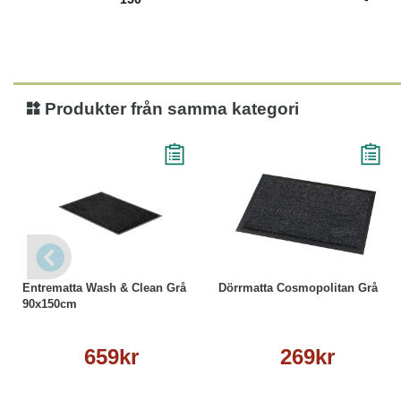
Produkter från samma kategori
Köp
Läs mer
Läs mer
Entrematta Wash & Clean Grå
Dörrmatta Cosmopolitan Grå
90x150cm
659kr
269kr