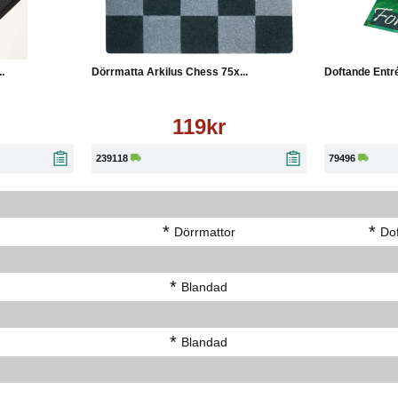
Läs mer
Köp
Läs mer
Köp
.
Dörrmatta Arkilus Chess 75x...
Doftande Entré
119kr
239118
79496
*
*
Dörrmattor
Do
*
Blandad
*
Blandad
-