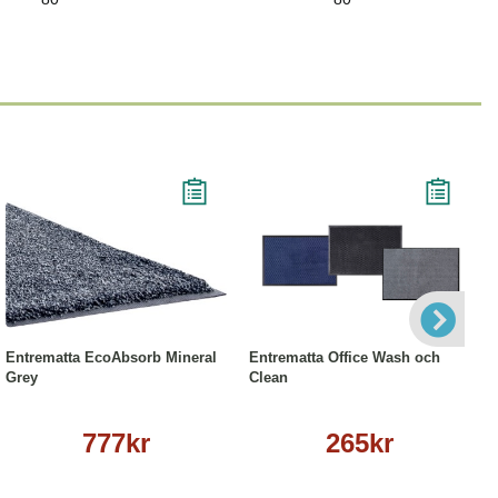
Läs mer
Läs mer
Entrematta EcoAbsorb Mineral
Entrematta Office Wash och
Grey
Clean
777kr
265kr