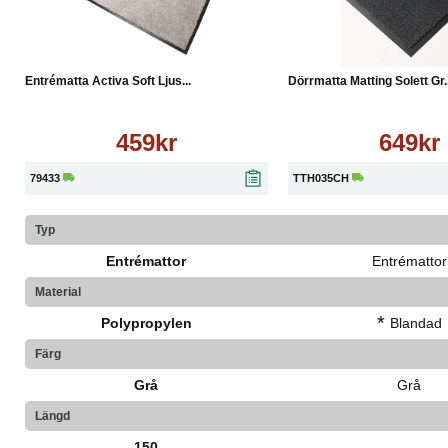
Köp
Läs mer
Köp
Entrématta Activa Soft Ljus...
Dörrmatta Matting Solett Gr..
459kr
649kr
79433
TTH035CH
Typ
Entrémattor
Entrémattor
Material
*
Polypropylen
Blandad
Färg
Grå
Grå
Längd
150
-