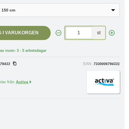
G I VARUKORGEN
st
as inom: 3 - 5 arbetsdagar
:
EAN:
79433
7330006794331
klar från
Activa