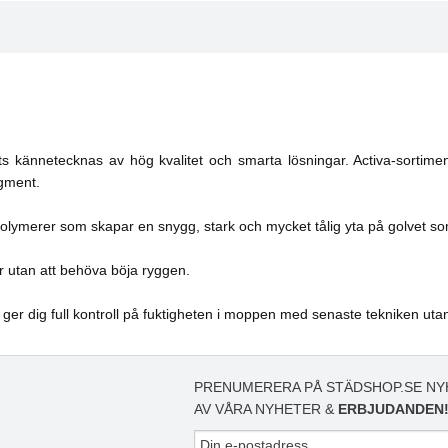
s kännetecknas av hög kvalitet och smarta lösningar. Activa-sortime
egment.
olymerer som skapar en snygg, stark och mycket tålig yta på golvet so
r utan att behöva böja ryggen.
 ger dig full kontroll på fuktigheten i moppen med senaste tekniken uta
PRENUMERERA PÅ STÄDSHOP.SE NY
AV VÅRA NYHETER &
ERBJUDANDEN