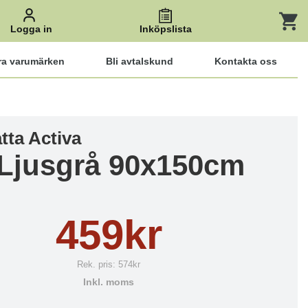
Logga in
Inköpslista
ra varumärken
Bli avtalskund
Kontakta oss
tta Activa
 Ljusgrå 90x150cm
459kr
Rek. pris:
574kr
Inkl. moms