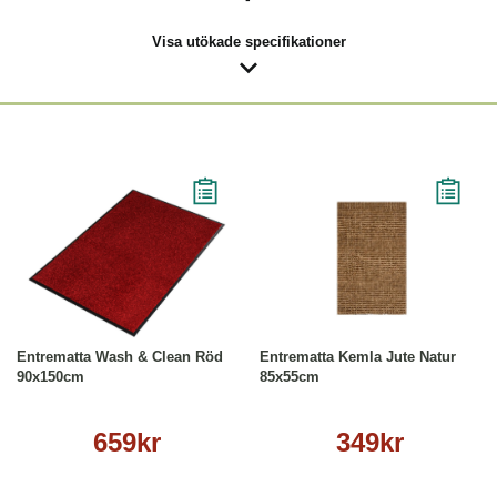
Visa utökade specifikationer
Köp
Läs mer
Köp
Läs mer
Entrematta Wash & Clean Röd
Entrematta Kemla Jute Natur
90x150cm
85x55cm
659kr
349kr