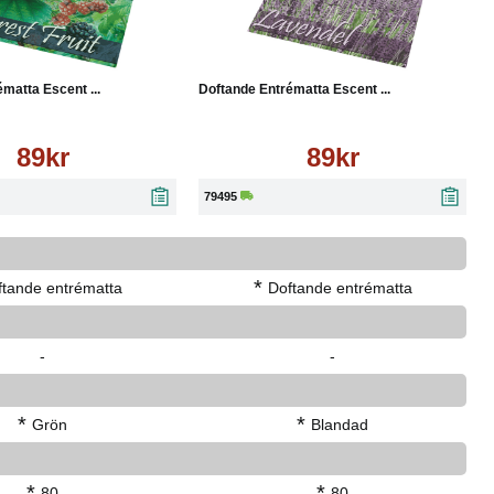
Läs mer
Köp
Läs mer
matta Escent ...
Doftande Entrématta Escent ...
89kr
89kr
79495
*
ftande entrématta
Doftande entrématta
-
-
*
*
Grön
Blandad
*
*
80
80