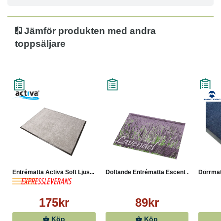
Jämför produkten med andra
toppsäljare
Entrématta Activa Soft Ljus...
Doftande Entrématta Escent ...
Dörrmatt
175kr
89kr
Köp
Köp