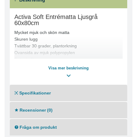
Activa Soft Entrématta Ljusgrå
60x80cm
Mycket mjuk och skön matta
Skuren lugg
Tvättbar 30 grader, plantorkning
Ovansida av mjuk polypropylen
Baksida Purtex
Totalhöjd ca 10 mm
Visa mer beskrivning
Totalvikt 2900 gr/kvm
Absorberar ca 2 liter väta/kvm
Brandklass Cfl-S1
Specifikationer
Recensioner (0)
Fråga om produkt