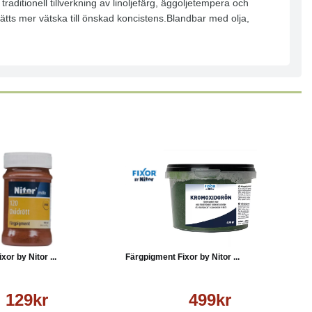
traditionell tillverkning av linoljefärg, äggoljetempera och
lsätts mer vätska till önskad koncistens.Blandbar med olja,
Läs mer
Köp
Läs mer
or by Nitor ...
Färgpigment Fixor by Nitor ...
129kr
499kr