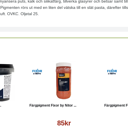
nsera puts, kalk och silikatfärg, tillverka glasyrer och betsar samt till 
gmenten rörs ut med en liten del vätska till en slät pasta, därefter til
luft. OVKC. Oljetal 25.
Läs mer
Köp
Läs mer
Köp
.
Färgpigment Fixor by Nitor ...
Färgpigment Fix
85kr