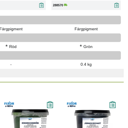
288570
Färgpigment
Färgpigment
*
*
Röd
Grön
-
0.4 kg