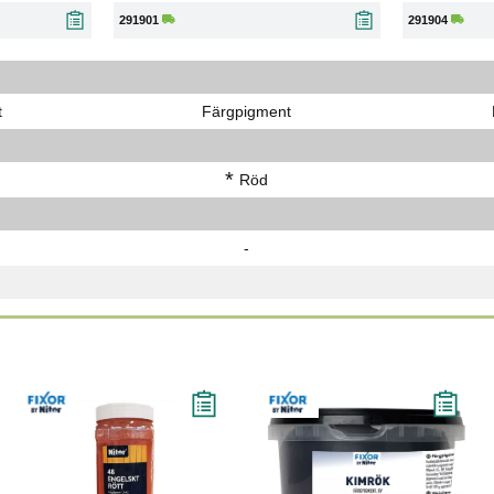
291901
291904
t
Färgpigment
*
Röd
-