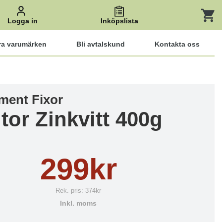
Logga in
Inköpslista
ra varumärken
Bli avtalskund
Kontakta oss
ment Fixor
tor Zinkvitt 400g
299kr
Rek. pris:
374kr
Inkl. moms