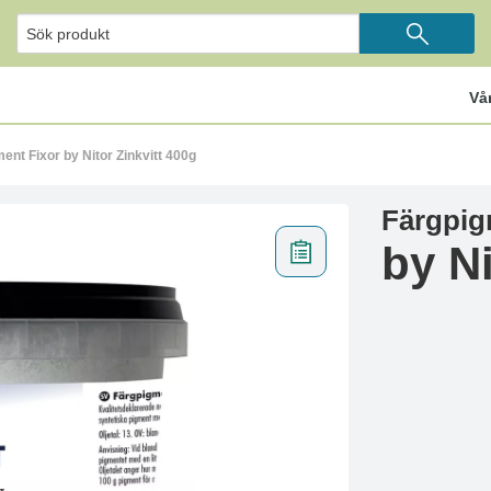
Vå
ent Fixor by Nitor Zinkvitt 400g
Färgpig
by Ni