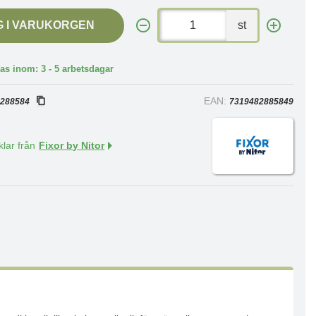
G I VARUKORGEN
st
as inom: 3 - 5 arbetsdagar
:
EAN:
288584
7319482885849
klar från
Fixor by Nitor