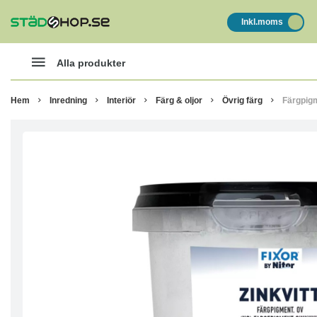
Inkl.moms
Alla produkter
Hem
Inredning
Interiör
Färg & oljor
Övrig färg
Färgpigm