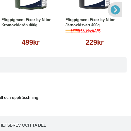
Köp
Läs mer
Köp
Läs mer
Färgpigment Fixor by Nitor
Färgpigment Fixor by Nitor
Kromoxidgrön 400g
Järnoxidsvart 400g
499kr
229kr
åll och uppfräschning.
HETSBREV OCH TA DEL