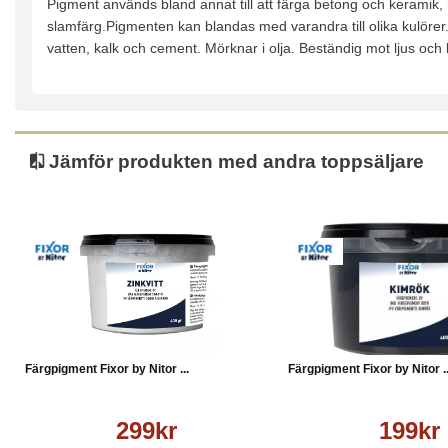
Pigment används bland annat till att färga betong och keramik, nya
slamfärg.Pigmenten kan blandas med varandra till olika kulörer.Pi
vatten, kalk och cement. Mörknar i olja. Beständig mot ljus och 
Jämför produkten med andra toppsäljare
Köp
Läs mer
Köp
Färgpigment Fixor by Nitor ...
Färgpigment Fixor by Nitor ..
299kr
199kr