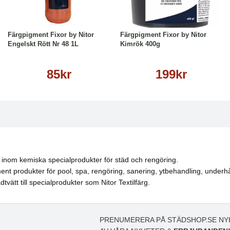
Köp
Läs mer
Köp
Läs mer
Färgpigment Fixor by Nitor
Färgpigment Fixor by Nitor
Engelskt Rött Nr 48 1L
Kimrök 400g
85kr
199kr
 inom kemiska specialprodukter för städ och rengöring.
ment produkter för pool, spa, rengöring, sanering, ytbehandling, underh
tvätt till specialprodukter som Nitor Textilfärg.
PRENUMERERA PÅ STÄDSHOP.SE NY