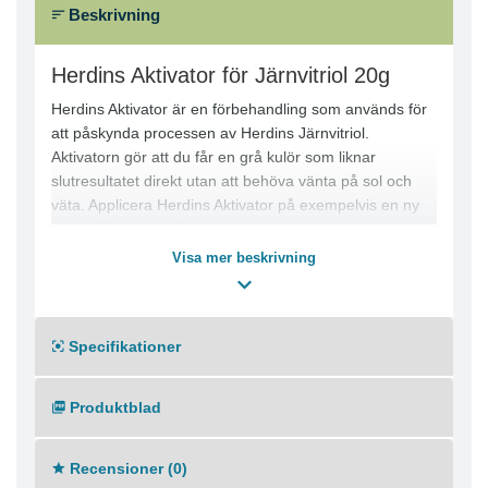
Beskrivning
Herdins Aktivator för Järnvitriol 20g
Herdins Aktivator är en förbehandling som används för
att påskynda processen av Herdins Järnvitriol.
Aktivatorn gör att du får en grå kulör som liknar
slutresultatet direkt utan att behöva vänta på sol och
väta. Applicera Herdins Aktivator på exempelvis en ny
fasad eller nytt staket.
Innehåll:
Visa mer beskrivning
Växtämnen.
Räcker till:
1 förpackning á 20 gram räcker till ca 30-60 m²
Specifikationer
beroende på träets sugförmåga.
Passande underlag:
Obehandlat trä och tryckimpregnerat trä utomhus (dock
Produktblad
ej på altan).
Förpackning:
Recensioner (0)
Kapsel, 20 gram.