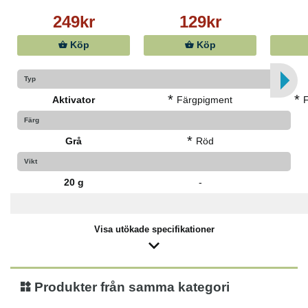
lasyr eller täckfärg. Slutkulören kan variera beroende
249kr
129kr
på träets sort och kvalitet.
Vid behandling av aktivator och järnvitriol kan nyansen
Köp
Köp
initialt dra mot lila, detta försvinner inom ett par dagar.
Typ
*
*
Aktivator
Färgpigment
Färg
*
Grå
Röd
Vikt
20 g
-
Visa utökade specifikationer
Produkter från samma kategori