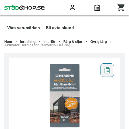
Våra varumärken
Bli avtalskund
Hem
Inredning
Interiör
Färg & oljor
Övrig färg
Aktivator Herdins för Järnvitriol Grå 20g