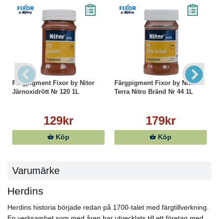
Färgpigment Fixor by Nitor
Färgpigment Fixor by Nitor
Järnoxidrött Nr 120 1L
Terra Nitro Bränd Nr 44 1L
129kr
179kr
Köp
Köp
Varumärke
Herdins
Herdins historia började redan på 1700-talet med färgtillverkning.
En verksamhet som med åren har utvecklats till ett företag med