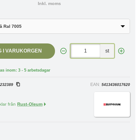
Inkl. moms
G I VARUKORGEN
st
as inom: 3 - 5 arbetsdagar
:
EAN:
232389
5413436017620
klar från
Rust-Oleum