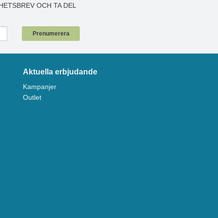
 aluminiumytor bör grundas med lämplig primer.
HETSBREV OCH TA DEL
!
Prenumerera
Aktuella erbjudande
Kampanjer
Outlet