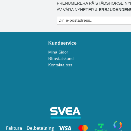
h säkerställ att den är torr före applicering. Galvaniserade, zink- och
PRENUMERERA PÅ STÄDSHOP.SE NY
AV VÅRA NYHETER &
ERBJUDANDEN
35°C).
Kundservice
Mina Sidor
Bli avtalskund
Kontakta oss