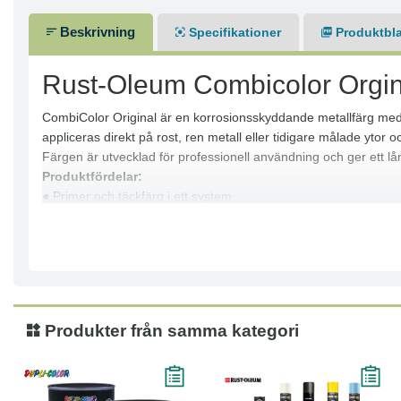
Beskrivning
Specifikationer
Produktbl
Rust-Oleum Combicolor Orgi
CombiColor Original är en korrosionsskyddande metallfärg med 
appliceras direkt på rost, ren metall eller tidigare målade ytor
Färgen är utvecklad för professionell användning och ger ett lån
Produktfördelar:
● Primer och täckfärg i ett system
● Kan appliceras direkt på rost och obehandlad metall
● Hög täckförmåga upp till 10,3 m²/l
● Droppresistent och ger en jämn yta utan penseldrag
● Användbar ner till +5°C
● Finns i flera glansnivåer (blank, sidenmatt, matt)
Användningsområde:
Produkter från samma kategori
● Metallrena eller manuellt avrostade stålytor
● Lämplig för pensel, roller och sprutapplicering
● För lätt industriella miljöer
● Vid mer aggressiva miljöer rekommenderas grundning med C