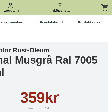
Logga in
Inköpslista
ra varumärken
Bli avtalskund
Kontakta oss
lor Rust-Oleum
nal Musgrå Ral 7005
l
359kr
Rek. pris:
449kr