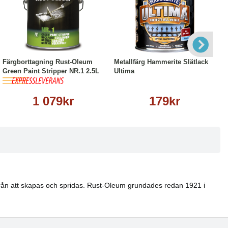
Köp
Läs mer
Läs mer
Färgborttagning Rust-Oleum
Metallfärg Hammerite Slätlack
Green Paint Stripper NR.1 2.5L
Ultima
1 079kr
179kr
 från att skapas och spridas. Rust-Oleum grundades redan 1921 i