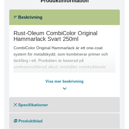
Produktinformation
Beskrivning
Rust-Oleum CombiColor Original
Hammarlack Svart 250ml
CombiColor Original Hammarlack är ett one-coat
system för metallskydd, som kombinerar primer och
täckfärg i ett. Produkten är baserad på
urethanmodifierad alkyd, innehåller rostskyddande
pigment och är fri från bly och kromat.
Hammarlacksfärgen ger hög täckförmåga, är
Visa mer beskrivning
droppresistent och lämnar inga penseldrag. Kan
användas på rost, ren metall och galvaniserade ytor.
Rekommenderad användning:
Specifikationer
Appliceras på metallrena eller manuellt avrostade
stålytor. Lämplig för pensel, roller och luftsprutning. För
stålkonstruktioner i mer aggressiv industriell miljö
Produktblad
rekommenderas CombiPrimer Anti-Corrosion