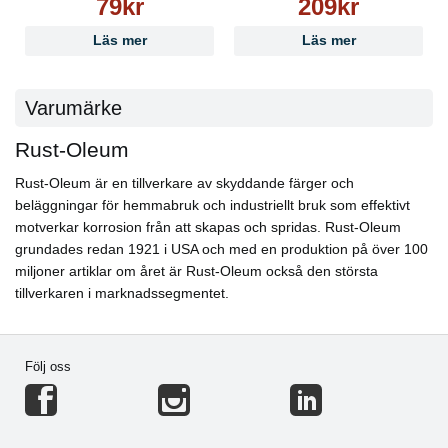
79kr
209kr
stålborste eller lätt blästring (St 3 enligt ISO 8501-1).
Sandytor lätt för bättre vidhäftning. Galvaniserade, zink-
Läs mer
Läs mer
och aluminiumytor bör grundas med CombiColor
Adhesion Primer 3302.
Varumärke
Appliceringsmetod:
● Pensel: upp till 10% RUST-OLEUM Thinner 7301,
Rust-Oleum
använd naturborst
● Roller: upp till 10% RUST-OLEUM Thinner 7301, kort
Rust-Oleum är en tillverkare av skyddande färger och
lugg 6–12 mm, kan kräva 2 lager
beläggningar för hemmabruk och industriellt bruk som effektivt
● Luftsprutning: 10–25% RUST-OLEUM Thinner 7301,
motverkar korrosion från att skapas och spridas. Rust-Oleum
munstycke 1,0–1,5 mm, 2–4 bar
grundades redan 1921 i USA och med en produktion på över 100
Begränsningar och rekommendationer:
miljoner artiklar om året är Rust-Oleum också den största
Max torr filmtjocklek per lager: 75 μm. Vid
tillverkaren i marknadssegmentet.
aluminiumfärger rekommenderas HVLP-sprutning. Kan
övermålas med CombiColor Aerosols inom 4 timmar
eller efter 72 timmar.
Följ oss
Säkerhet:
● VOC: 477 g/l (gräns A/i: 500 g/l)
● Konsultera säkerhetsdatablad (SDS) på burken
Hållbarhet: