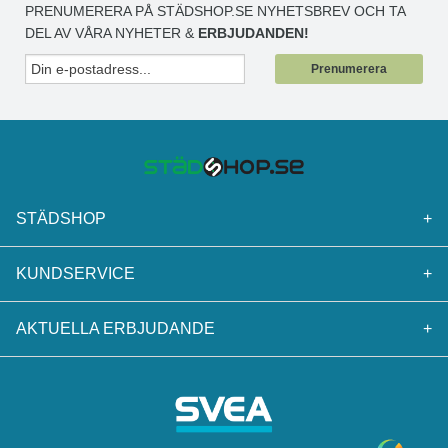
Minst 5 år i oöppnad burk, förvarad torrt och ventilerat
PRENUMERERA PÅ STÄDSHOP.SE NYHETSBREV OCH TA
mellan 5° och 35°C, inte i direkt solljus.
DEL AV VÅRA NYHETER &
ERBJUDANDEN!
Prenumerera
STÄDSHOP
+
KUNDSERVICE
+
AKTUELLA ERBJUDANDE
+