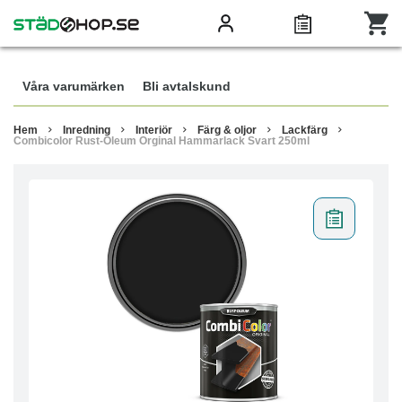
Våra varumärken
Bli avtalskund
Hem
Inredning
Interiör
Färg & oljor
Lackfärg
Combicolor Rust-Oleum Orginal Hammarlack Svart 250ml