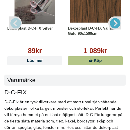
Dekorplast D-C-FIX Silver
Dekorplast D-C-FIX Valnöt
Guld 90x1500cm
89kr
1 089kr
Läs mer
Köp
Varumärke
D-C-FIX
D-C-Fix är en tysk tillverkare med ett stort urval självhäftande
dekorplaster i olika färger, mönster och storlekar. Perfekt när du
vill förnya hemmet på enklast möjligast sätt. D-C-Fix fungerar på
de flesta släta materia som, t.ex. kakel, bordsytor, skåp och
dörrar, speglar, glas, fönster mm. Hos oss hittar du dekorplast