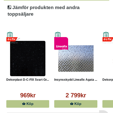
Jämför produkten med andra
toppsäljare
Dekorplast D-C-FIX Svart Gr...
Insynsskydd Lineafix Agata ...
Dekorpl
969kr
2 799kr
Köp
Köp