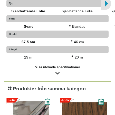
Typ
Självhäftande Folie
Självhäftande Folie
Sj
Färg
*
Svart
Blandad
Bredd
*
67.5 cm
46 cm
Längd
*
15 m
20 m
Visa utökade specifikationer
Produkter från samma kategori