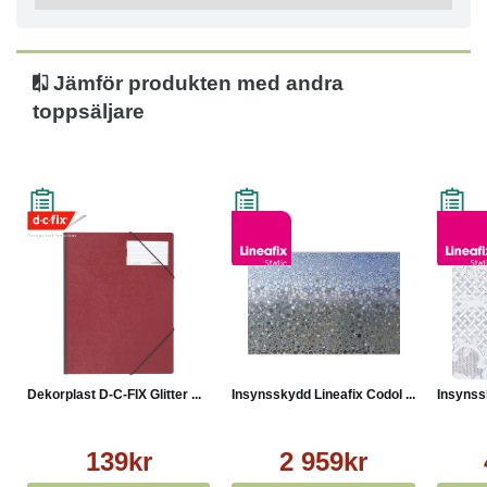
Jämför produkten med andra
toppsäljare
Dekorplast D-C-FIX Glitter ...
Insynsskydd Lineafix Codol ...
Insynss
139kr
2 959kr