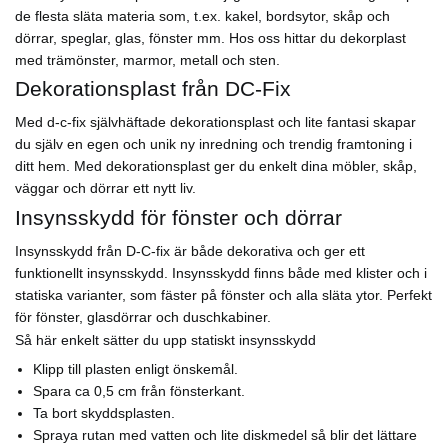
de flesta släta materia som, t.ex. kakel, bordsytor, skåp och
dörrar, speglar, glas, fönster mm. Hos oss hittar du dekorplast
med trämönster, marmor, metall och sten.
Dekorationsplast från DC-Fix
Med d-c-fix självhäftade dekorationsplast och lite fantasi skapar
du själv en egen och unik ny inredning och trendig framtoning i
ditt hem. Med dekorationsplast ger du enkelt dina möbler, skåp,
väggar och dörrar ett nytt liv.
Insynsskydd för fönster och dörrar
Insynsskydd från D-C-fix är både dekorativa och ger ett
funktionellt insynsskydd. Insynsskydd finns både med klister och i
statiska varianter, som fäster på fönster och alla släta ytor. Perfekt
för fönster, glasdörrar och duschkabiner.
Så här enkelt sätter du upp statiskt insynsskydd
Klipp till plasten enligt önskemål.
Spara ca 0,5 cm från fönsterkant.
Ta bort skyddsplasten.
Spraya rutan med vatten och lite diskmedel så blir det lättare