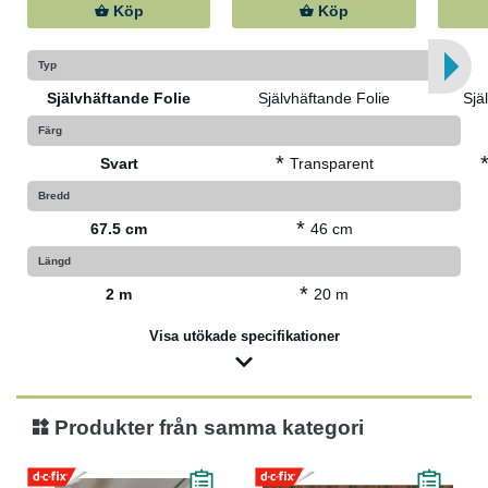
Köp
Köp
Typ
Självhäftande Folie
Självhäftande Folie
Sjä
Färg
*
Svart
Transparent
Bredd
*
67.5 cm
46 cm
Längd
*
2 m
20 m
Visa utökade specifikationer
Produkter från samma kategori