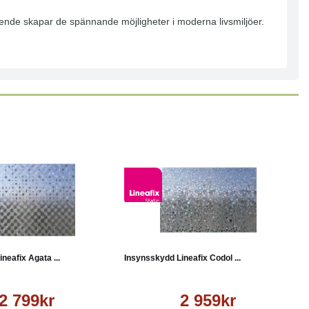
seende skapar de spännande möjligheter i moderna livsmiljöer.
Läs mer
Köp
Läs mer
neafix Agata ...
Insynsskydd Lineafix Codol ...
2 799kr
2 959kr