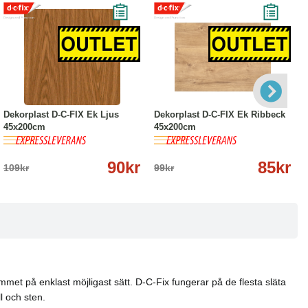
-17%
Köp
Läs mer
-14%
Köp
Läs mer
Dekorplast D-C-FIX Ek Ljus
Dekorplast D-C-FIX Ek Ribbeck
45x200cm
45x200cm
90kr
85kr
109kr
99kr
hemmet på enklast möjligast sätt. D-C-Fix fungerar på de flesta släta
l och sten.