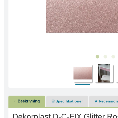
Beskrivning
Specifikationer
Recensione
Dekorplast D-C-FIX Glitter R