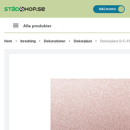
Inkl.moms
Alla produkter
Hem
Inredning
Dekorationer
Dekorplast
Dekorplast D-C-FI