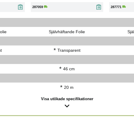
287059
287771
olie
Självhäftande Folie
Sjä
*
t
Transparent
*
46 cm
*
20 m
Visa utökade specifikationer