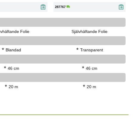
287767
lvhäftande Folie
Självhäftande Folie
*
*
Blandad
Transparent
*
*
46 cm
46 cm
*
*
20 m
20 m