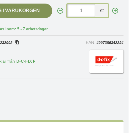
G I VARUKORGEN
st
as inom: 5 - 7 arbetsdagar
:
EAN:
232002
4007386342294
klar från
D-C-FIX