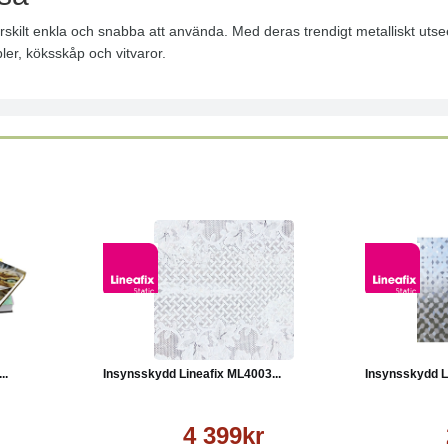
 särskilt enkla och snabba att använda. Med deras trendigt metalliskt ut
bler, köksskåp och vitvaror.
Läs mer
Köp
Läs mer
Köp
..
Insynsskydd Lineafix ML4003...
Insynsskydd Li
4 399kr