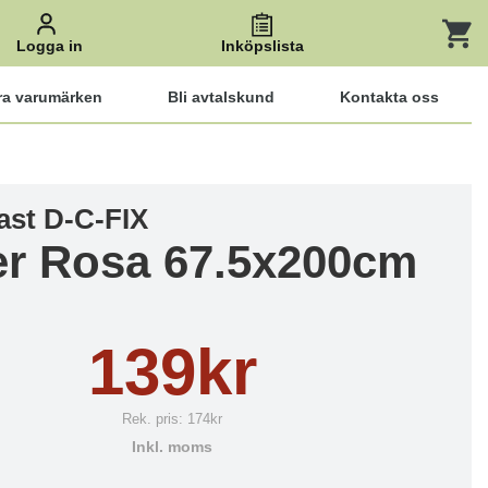
Logga in
Inköpslista
ra varumärken
Bli avtalskund
Kontakta oss
ast D-C-FIX
ter Rosa 67.5x200cm
139kr
Rek. pris:
174kr
Inkl. moms