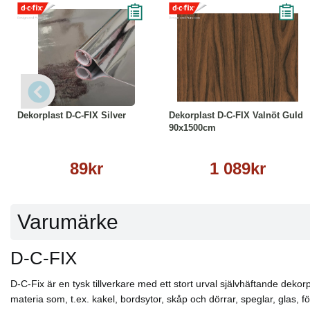
Läs mer
Köp
Läs mer
Dekorplast D-C-FIX Silver
Dekorplast D-C-FIX Valnöt Guld
90x1500cm
89kr
1 089kr
Varumärke
D-C-FIX
D-C-Fix är en tysk tillverkare med ett stort urval självhäftande dekorp
materia som, t.ex. kakel, bordsytor, skåp och dörrar, speglar, glas,