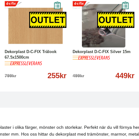
-68%
Köp
Läs mer
-10%
Köp
Läs mer
Dekorplast D-C-FIX Trälook
Dekorplast D-C-FIX Silver 15m
67.5x1500cm
255kr
449kr
799kr
499kr
laster i olika färger, mönster och storlekar. Perfekt när du vill förnya 
 fönster mm. Hos oss hittar du dekorplast med trämönster, marmor, metal