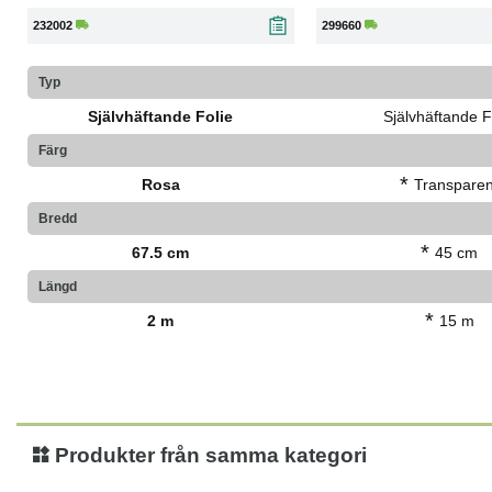
232002
299660
Typ
Självhäftande Folie
Självhäftande F
Färg
*
Rosa
Transparen
Bredd
*
67.5 cm
45 cm
Längd
*
2 m
15 m
Produkter från samma kategori