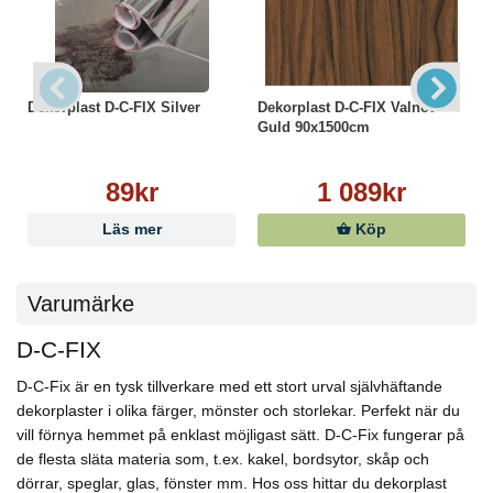
Dekorplast D-C-FIX Silver
Dekorplast D-C-FIX Valnöt
Guld 90x1500cm
89kr
1 089kr
Läs mer
Köp
Varumärke
D-C-FIX
D-C-Fix är en tysk tillverkare med ett stort urval självhäftande
dekorplaster i olika färger, mönster och storlekar. Perfekt när du
vill förnya hemmet på enklast möjligast sätt. D-C-Fix fungerar på
de flesta släta materia som, t.ex. kakel, bordsytor, skåp och
dörrar, speglar, glas, fönster mm. Hos oss hittar du dekorplast