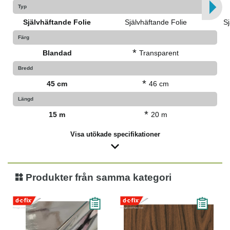
Typ
Självhäftande Folie
Självhäftande Folie
Sj
Färg
*
Blandad
Transparent
Bredd
*
45 cm
46 cm
Längd
*
15 m
20 m
Visa utökade specifikationer
Produkter från samma kategori