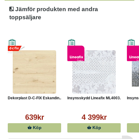
Jämför produkten med andra
toppsäljare
Dekorplast D-C-FIX Eskandin...
Insynsskydd Lineafix ML4003...
Insyns
639kr
4 399kr
Köp
Köp