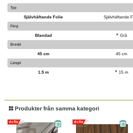
Typ
Självhäftande Folie
Självhäftande F
Färg
*
Blandad
Grå
Bredd
45 cm
45 cm
Längd
*
1.5 m
15 m
Produkter från samma kategori