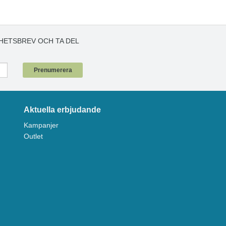
HETSBREV OCH TA DEL
!
Prenumerera
Aktuella erbjudande
Kampanjer
Outlet