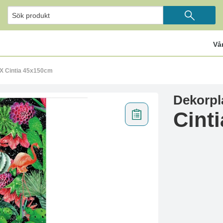
Vå
IX Cintia 45x150cm
Dekorpl
Cint