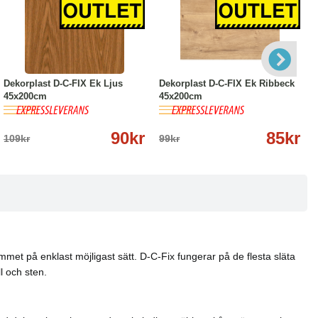
-17%
Köp
Läs mer
-14%
Köp
Läs mer
Dekorplast D-C-FIX Ek Ljus
Dekorplast D-C-FIX Ek Ribbeck
45x200cm
45x200cm
90kr
85kr
109kr
99kr
hemmet på enklast möjligast sätt. D-C-Fix fungerar på de flesta släta
l och sten.