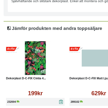
Självhäftande och slitstark dekorplast. Enkel att montera och gö
Jämför produkten med andra toppsäljare
Köp
Läs mer
Köp
Dekorplast D-C-FIX Cintia 4...
Dekorplast D-C-FIX Matt Lju.
199kr
629kr
232004
289102