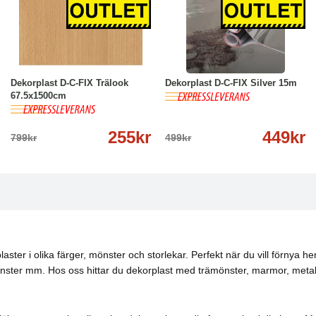
-68%
Köp
Läs mer
-10%
Köp
Läs mer
Dekorplast D-C-FIX Trälook
Dekorplast D-C-FIX Silver 15m
67.5x1500cm
255kr
449kr
799kr
499kr
laster i olika färger, mönster och storlekar. Perfekt när du vill förnya 
 fönster mm. Hos oss hittar du dekorplast med trämönster, marmor, metal