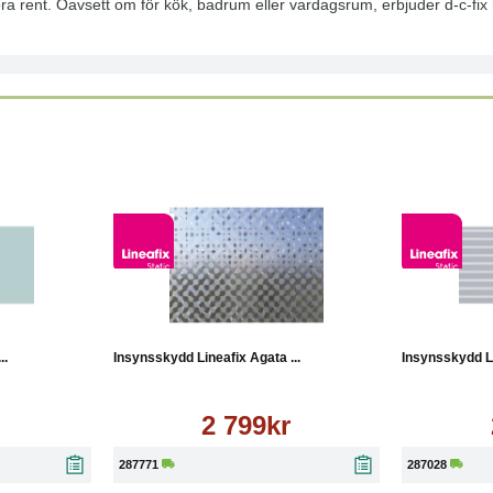
ra rent. Oavsett om för kök, badrum eller vardagsrum, erbjuder d-c-fix r
Läs mer
Köp
Läs mer
Köp
..
Insynsskydd Lineafix Agata ...
Insynsskydd Li
2 799kr
287771
287028