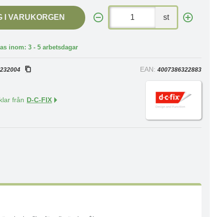
G I VARUKORGEN
st
as inom: 3 - 5 arbetsdagar
:
EAN:
232004
4007386322883
klar från
D-C-FIX