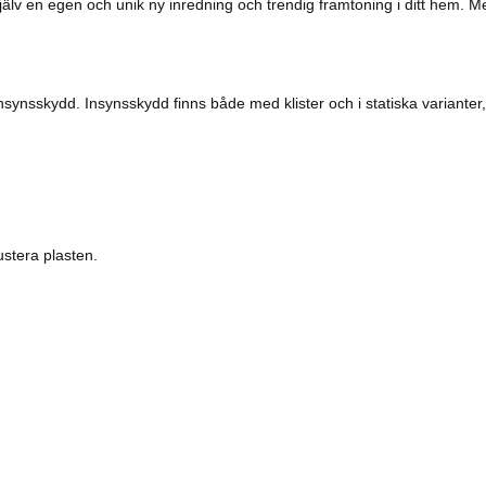
 själv en egen och unik ny inredning och trendig framtoning i ditt hem. 
nsynsskydd. Insynsskydd finns både med klister och i statiska varianter, s
ustera plasten.