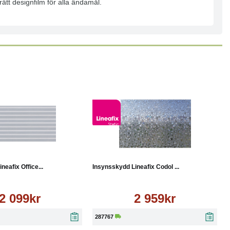
ätt designfilm för alla ändamål.
Läs mer
Köp
Läs mer
neafix Office...
Insynsskydd Lineafix Codol ...
2 099kr
2 959kr
287767