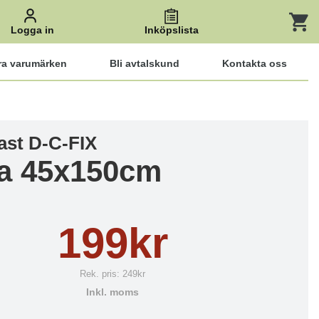
Logga in
Inköpslista
ra varumärken
Bli avtalskund
Kontakta oss
ast D-C-FIX
ia 45x150cm
199kr
Rek. pris:
249kr
Inkl. moms