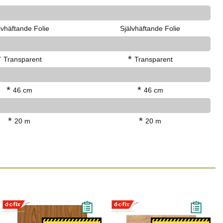
lvhäftande Folie
Självhäftande Folie
*
*
Transparent
Transparent
*
*
46 cm
46 cm
*
*
20 m
20 m