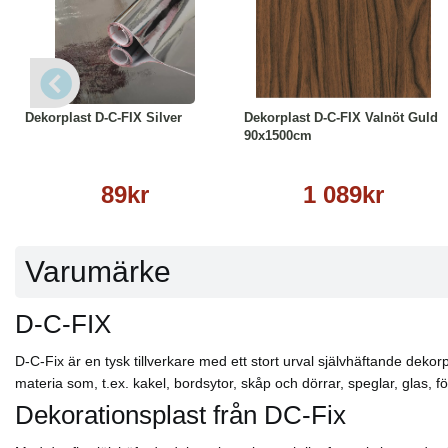
Läs mer
Köp
Läs mer
Dekorplast D-C-FIX Silver
Dekorplast D-C-FIX Valnöt Guld
90x1500cm
89kr
1 089kr
Varumärke
D-C-FIX
D-C-Fix är en tysk tillverkare med ett stort urval självhäftande dekorp
materia som, t.ex. kakel, bordsytor, skåp och dörrar, speglar, glas,
Dekorationsplast från DC-Fix