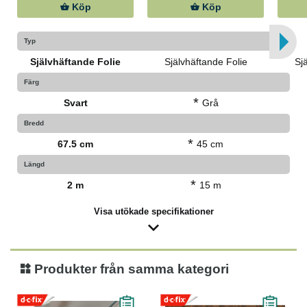
Köp
Köp
Typ
Självhäftande Folie
Självhäftande Folie
Sj
Färg
*
Svart
Grå
Bredd
*
67.5 cm
45 cm
Längd
*
2 m
15 m
Visa utökade specifikationer
Produkter från samma kategori