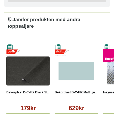
Jämför produkten med andra
toppsäljare
Dekorplast D-C-FIX Black Sl...
Dekorplast D-C-FIX Matt Lju...
Insynss
179kr
629kr