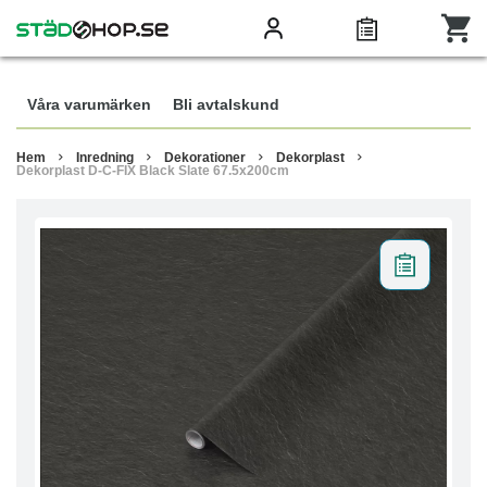
Våra varumärken
Bli avtalskund
Hem
Inredning
Dekorationer
Dekorplast
Dekorplast D-C-FIX Black Slate 67.5x200cm