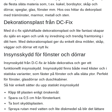
de flesta släta materia som, t.ex. kakel, bordsytor, skåp och
dörrar, speglar, glas, fönster mm. Hos oss hittar du dekorplast
med trämönster, marmor, metall och sten.
Dekorationsplast från DC-Fix
Med d-c-fix självhäftade dekorationsplast och lite fantasi skapar
du själv en egen och unik ny inredning och trendig framtoning i
ditt hem. Med dekorationsplast ger du enkelt dina möbler, skåp,
väggar och dörrar ett nytt liv.
Insynsskydd för fönster och dörrar
Insynsskydd från D-C-fix är både dekorativa och ger ett
funktionellt insynsskydd. Insynsskydd finns både med klister och i
statiska varianter, som fäster på fönster och alla släta ytor. Perfekt
för fönster, glasdörrar och duschkabiner.
Så här enkelt sätter du upp statiskt insynsskydd
Klipp till plasten enligt önskemål.
Spara ca 0,5 cm från fönsterkant.
Ta bort skyddsplasten.
Spraya rutan med vatten och lite diskmedel så blir det lättare