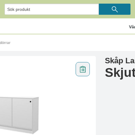
Vå
dörrar
Skåp L
Skju