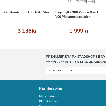
Läs mer
Läs mer
Skrivbordshurts Lanab 4 Lådor
Lagerhylla GBP Öppen Gavel
V06 Påbyggnadssektion
3 188kr
1 999kr
PRENUMERERA PÅ STÄDSHOP.SE NY
AV VÅRA NYHETER &
ERBJUDANDEN
Kundservice
Mina Sidor
Bli avtalskund