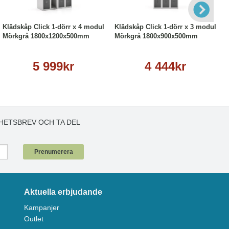
Köp
Läs mer
Köp
Läs mer
Klädskåp Click 1-dörr x 4 modul
Klädskåp Click 1-dörr x 3 modul
Mörkgrå 1800x1200x500mm
Mörkgrå 1800x900x500mm
5 999kr
4 444kr
HETSBREV OCH TA DEL
!
Prenumerera
Aktuella erbjudande
Kampanjer
Outlet