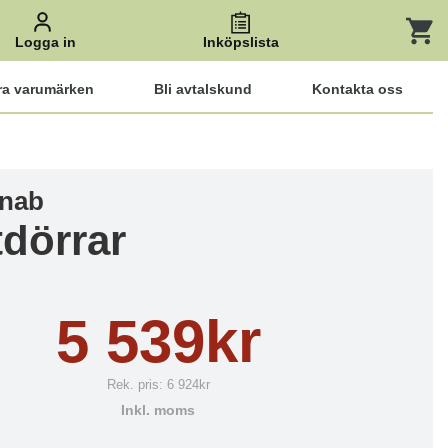
Logga in
Inköpslista
ra varumärken
Bli avtalskund
Kontakta oss
anab
tdörrar
5 539kr
Rek. pris:
6 924kr
Inkl. moms