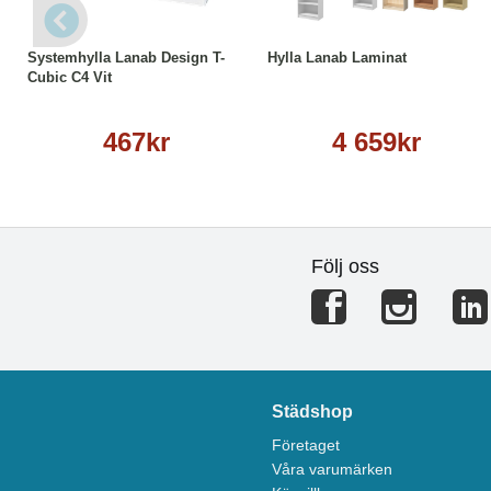
Köp
Läs mer
Läs mer
Systemhylla Lanab Design T-
Hylla Lanab Laminat
Cubic C4 Vit
467kr
4 659kr
Följ oss
Städshop
Företaget
Våra varumärken