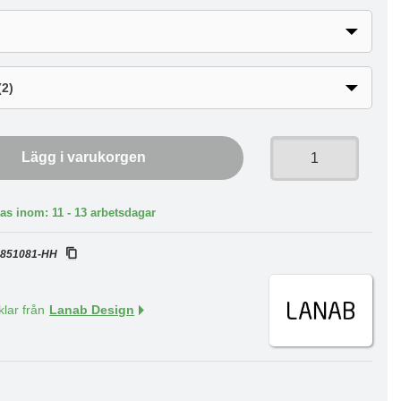
Lägg i varukorgen
as inom: 11 - 13 arbetsdagar
:
851081-HH
klar från
Lanab Design