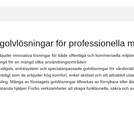
armoleum-golv med sin subtila struktur som påminner om ett stengolv. 
 att skapa en kraftfull accenteffekt i ditt golv.
s med deras ”skimrande” motpart; neutrala betongmönster med en stri
golvlösningar för professionella m
der innovativa lösningar för både offentliga och kommersiella miljöer. 
slängd för en mängd olika användningsområden.
xtilgolv, entrésystem och specialanpassade golvlösningar för vårdinrättni
tidigt som de erbjuder hög komfort, enkel skötsel och ett attraktivt uts
ing. Många av företagets golvlösningar tillverkas av förnybara eller åter
da hjälper Forbo verksamheter att skapa funktionella, säkra och esteti
r