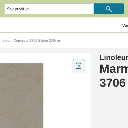
Vå
rmoleum Concrete 3706 Beton 200cm
Linoleu
Marm
3706