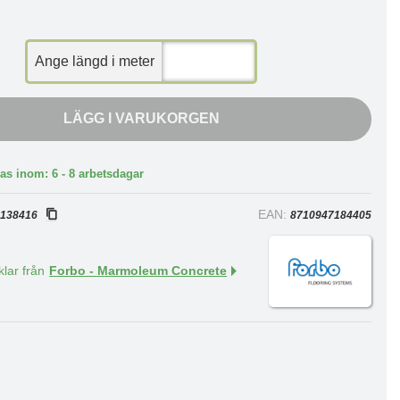
Ange längd i meter
LÄGG I VARUKORGEN
as inom: 6 - 8 arbetsdagar
:
EAN:
138416
8710947184405
klar från
Forbo - Marmoleum Concrete