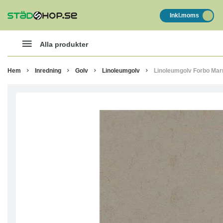
Inkl.moms
Alla produkter
Hem
Inredning
Golv
Linoleumgolv
Linoleumgolv Forbo Ma