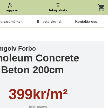
Logga in
Inköpslista
ra varumärken
Bli avtalskund
Kontakta oss
mgolv Forbo
oleum Concrete
 Beton 200cm
399kr/m²
Inkl. moms