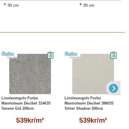
*
*
30 cm
30 cm
andats in i den rena ytan. Detta gör Solid-kollektionen
Läs mer
Läs mer
Linoleumgolv Forbo
Linoleumgolv Forbo
Marmoleum Decibel 314635
Marmoleum Decibel 386035
Serene Grå 200cm
Silver Shadow 200cm
539kr/m²
539kr/m²
ton.