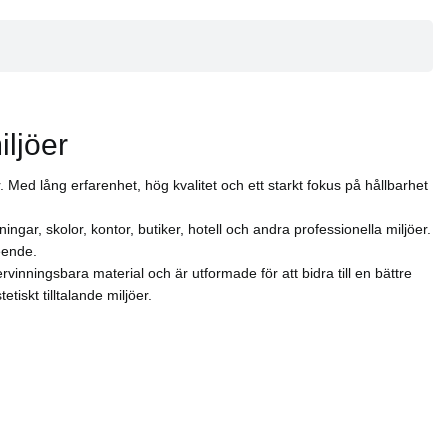
Färgpaletten är neutral med varma toner och kalla, moderna
mma färg som skimrar genom ytskiktet. Med de två matchande
iljöer
Med lång erfarenhet, hög kvalitet och ett starkt fokus på hållbarhet
ngar, skolor, kontor, butiker, hotell och andra professionella miljöer.
eende.
vinningsbara material och är utformade för att bidra till en bättre
skt tilltalande miljöer.