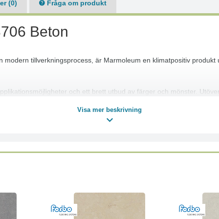
r (0)
Fråga om produkt
3706 Beton
en modern tillverkningsprocess, är Marmoleum en klimatpositiv produkt u
ikationsmöjligheter och ett brett utbud av färger och mönster. Utöver
åra linoleumprodukter är helt naturliga och står för miljö, hållbarhet, kv
Visa mer beskrivning
ch i mer än 12 olika strukturer!
de av två separat UV-behandlade lager. Det första lagret agerar som en
ch motståndskraftig mot repor. Med Topshield pro får du ett linoleumgolv
lt vår förnyade Marmoleum Solid-kollektion som kombinerar attraktiva