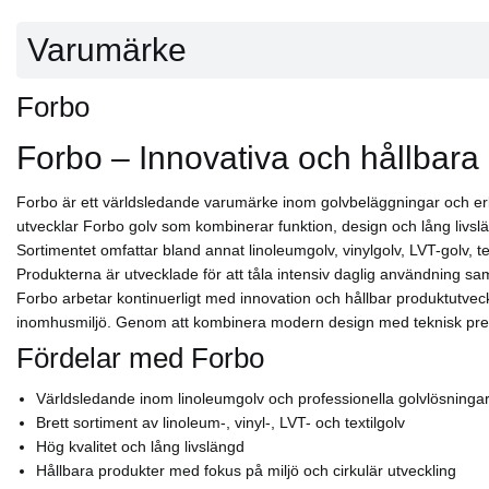
Marmoleum Concrete
Varumärke
Det solida marmormönstret särskiljer sig från vårt klassiska M
betongmönster. Dessutom finns det ytterligare sex ljusa färger för
Forbo
Accentfärgerna är särskilt utformade för att kunna kombinera
mönstren kan du skapa häpnadsväckande golvytor.
Forbo – Innovativa och hållbara 
Forbo är ett världsledande varumärke inom golvbeläggningar och erbju
utvecklar Forbo golv som kombinerar funktion, design och lång liv
Sortimentet omfattar bland annat linoleumgolv, vinylgolv, LVT-golv, te
Produkterna är utvecklade för att tåla intensiv daglig användning sam
Forbo arbetar kontinuerligt med innovation och hållbar produktutveckl
inomhusmiljö. Genom att kombinera modern design med teknisk prestan
Fördelar med Forbo
Världsledande inom linoleumgolv och professionella golvlösninga
Brett sortiment av linoleum-, vinyl-, LVT- och textilgolv
Hög kvalitet och lång livslängd
Hållbara produkter med fokus på miljö och cirkulär utveckling