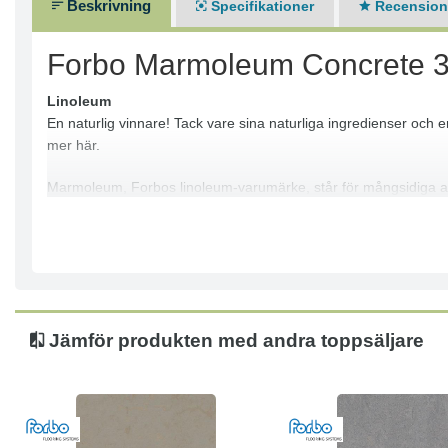
Beskrivning
Specifikationer
Recensione
Forbo Marmoleum Concrete 
Linoleum
En naturlig vinnare! Tack vare sina naturliga ingredienser och 
mer här.
Marmoleum, Forbos linoleum-varumärke, står för mångsidiga appl
extremt hållbart, både ur miljöperspektivet och i slitningsgrad. V
alla typer av utrymmen och finns tillgängliga i över 300 färger o
Alla Marmoleumgolv har idag Topshield pro, ett ytskydd beståen
topplagret består av ett hållbart ytlack som är smutsavvisande o
många år.
Jämför produkten med andra toppsäljare
Marmoleum Solid
Låt oss presentera linoleumets rena natur. Vi presenterar sto
innovation.
Hållbart & slitstarkt golv