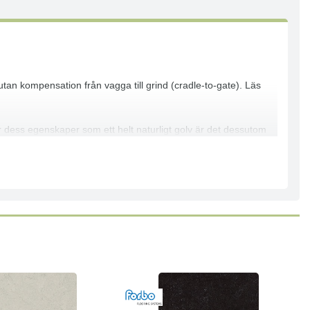
tan kompensation från vagga till grind (cradle-to-gate). Läs
 dess egenskaper som ett helt naturligt golv är det dessutom
alitet och design. Vårt linoleumsortiment innefattar lösningar för
 primer och skapar en stark bindning till linoleumytan,
 som är lätt att städa, lätt att laga och som håller i många,
, moderna golvmönster med överlägsen mångsidighet och