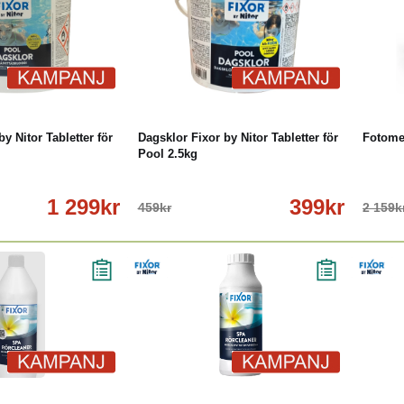
öp
Läs mer
-13%
Köp
Läs mer
-12
y Nitor Tabletter för
Dagsklor Fixor by Nitor Tabletter för
Fotomet
Pool 2.5kg
1 299kr
399kr
459kr
2 159k
öp
Läs mer
-26%
Köp
Läs mer
-16