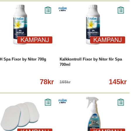
%
Köp
Läs mer
-12%
Köp
Läs mer
H Spa Fixor by Nitor 700g
Kalkkontroll Fixor by Nitor för Spa
700ml
78kr
145kr
165kr