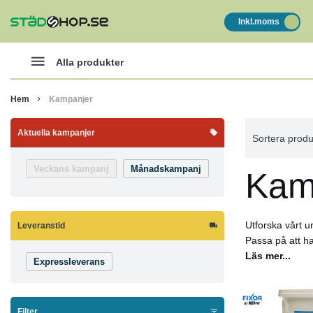
Inkl.moms
Alla produkter
Hem
Kampanjer
Aktuella kampanjer
Sortera produ
Veckans kampanj
Månadskampanj
Kam
Utforska vårt 
Leveranstid
Passa på att ha
Läs mer...
Expressleverans
Filter