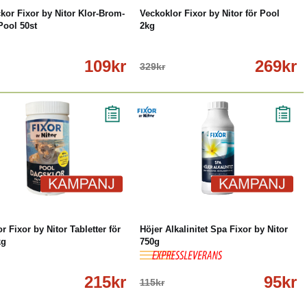
ckor Fixor by Nitor Klor-Brom-
Veckoklor Fixor by Nitor för Pool
Pool 50st
2kg
109kr
269kr
329kr
%
Köp
Läs mer
-17%
Köp
Läs mer
r Fixor by Nitor Tabletter för
Höjer Alkalinitet Spa Fixor by Nitor
kg
750g
215kr
95kr
115kr