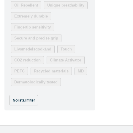
Oil Repellent
Unique breathability
Extremely durable
Fingertip sensitivity
Secure and precise grip
Livsmedelsgodkänd
Touch
CO2 reduction
Climate Activator
PEFC
Recycled materials
MD
Dermatologically tested
Nollställ filter