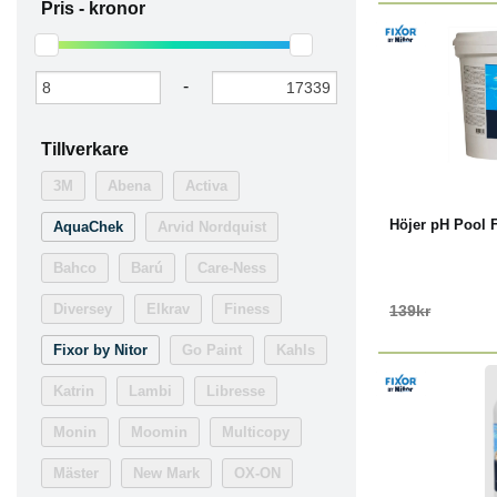
Pris -
kronor
-
Tillverkare
-17%
K
3M
Abena
Activa
Höjer pH Pool F
AquaChek
Arvid Nordquist
Bahco
Barú
Care-Ness
Diversey
Elkrav
Finess
139kr
Fixor by Nitor
Go Paint
Kahls
Katrin
Lambi
Libresse
Monin
Moomin
Multicopy
Mäster
New Mark
OX-ON