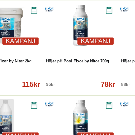
öp
Läs mer
-18%
Köp
Läs mer
-11
ixor by Nitor 2kg
Höjer pH Pool Fixor by Nitor 700g
Höjer p
115kr
78kr
95kr
88kr