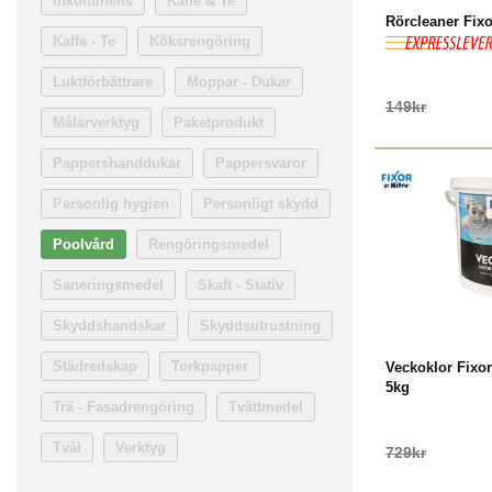
Inkontinens
Kaffe & Te
Rörcleaner Fixo
Kaffe - Te
Köksrengöring
Luktförbättrare
Moppar - Dukar
149kr
Målarverktyg
Paketprodukt
Pappershanddukar
Pappersvaror
Personlig hygien
Personligt skydd
Poolvård
Rengöringsmedel
Saneringsmedel
Skaft - Stativ
-11%
K
Skyddshandskar
Skyddsutrustning
Städredskap
Torkpapper
Veckoklor Fixor
5kg
Trä - Fasadrengöring
Tvättmedel
Tvål
Verktyg
729kr