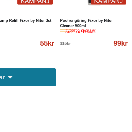
%
Köp
Läs mer
-14%
Köp
Läs mer
amp Refill Fixor by Nitor 3st
Poolrengöring Fixor by Nitor
Cleaner 500ml
55kr
99kr
115kr
er