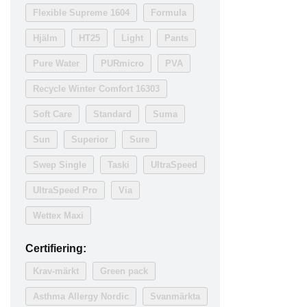
Flexible Supreme 1604
Formula
Hjälm
HT25
Light
Pants
Pure Water
PURmicro
PVA
Recycle Winter Comfort 16303
Soft Care
Standard
Suma
Sun
Superior
Sure
Swep Single
Taski
UltraSpeed
UltraSpeed Pro
Via
Wettex Maxi
Certifiering:
Krav-märkt
Green pack
Asthma Allergy Nordic
Svanmärkta