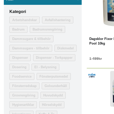
Kategori
Arbetshandskar
Avfallshantering
-13%
K
Badrum
Badrumsrengöring
Dammsugare & tillbehör
Dagsklor Fixor b
Pool 10kg
Dammsugare - tillbehör
Diskmedel
Dispenser
Dispenser - Torkpapper
1 499kr
Dosering
El - Belysning
Foodservice
Fönsterputsmedel
Fönsterredskap
Golvunderhåll
Grovrengöring
Huvudskydd
-23%
K
Hygienartiklar
Hörselskydd