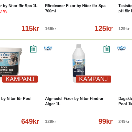
r by Nitor för Spa 1L
Rörcleaner Fixor by Nitor för Spa
Teststi
700ml
pH för 
115kr
125kr
169kr
129kr
öp
Läs mer
-23%
Köp
Läs mer
-14
 by Nitor för Pool
Algmedel Fixor by Nitor Hindrar
Dagsklo
Alger 1L
Pool 1
649kr
99kr
129kr
249kr