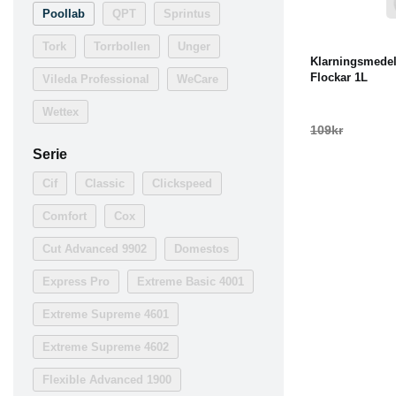
-18%
K
Poollab
QPT
Sprintus
Tork
Torrbollen
Unger
Klarningsmedel 
Flockar 1L
Vileda Professional
WeCare
Wettex
109kr
Serie
Cif
Classic
Clickspeed
Comfort
Cox
Cut Advanced 9902
Domestos
Express Pro
Extreme Basic 4001
Extreme Supreme 4601
Extreme Supreme 4602
Flexible Advanced 1900