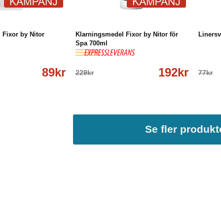
öp
Läs mer
-16%
Köp
Läs mer
-29
Fixor by Nitor
Klarningsmedel Fixor by Nitor för
Linersv
Spa 700ml
89kr
192kr
229kr
77kr
Se fler produkt