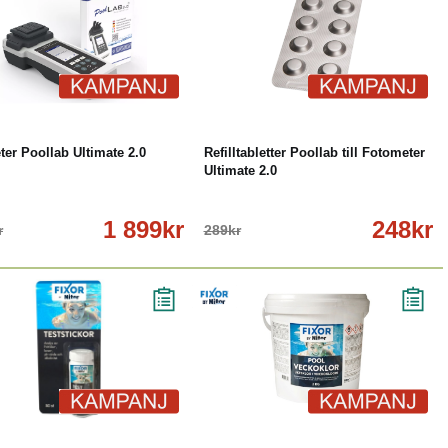
%
Köp
Läs mer
-14%
Köp
Läs mer
er Poollab Ultimate 2.0
Refilltabletter Poollab till Fotometer
Ultimate 2.0
1 899kr
248kr
r
289kr
%
Köp
Läs mer
-18%
Köp
Läs mer