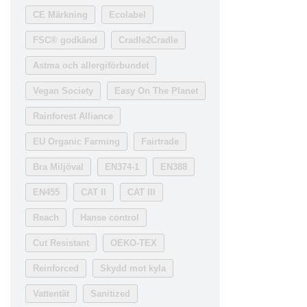
CE Märkning
Ecolabel
FSC® godkänd
Cradle2Cradle
Astma och allergiförbundet
Vegan Society
Easy On The Planet
Rainforest Alliance
EU Organic Farming
Fairtrade
Bra Miljöval
EN374-1
EN388
EN455
CAT II
CAT III
Reach
Hanse control
Cut Resistant
OEKO-TEX
Reinforced
Skydd mot kyla
Vattentät
Sanitized