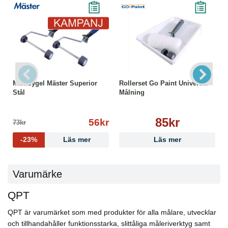
Maxibygel Mäster Superior
Rollerset Go Paint Universal
Stål
Målning
85kr
56kr
73kr
-23%
Läs mer
Läs mer
Varumärke
QPT
QPT är varumärket som med produkter för alla målare, utvecklar
och tillhandahåller funktionsstarka, slittåliga måleriverktyg samt