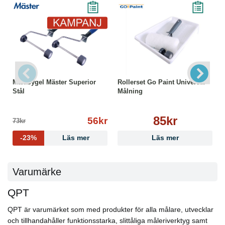
Maxibygel Mäster Superior
Rollerset Go Paint Universal
Stål
Målning
85kr
56kr
73kr
-23%
Läs mer
Läs mer
Varumärke
QPT
QPT är varumärket som med produkter för alla målare, utvecklar
och tillhandahåller funktionsstarka, slittåliga måleriverktyg samt