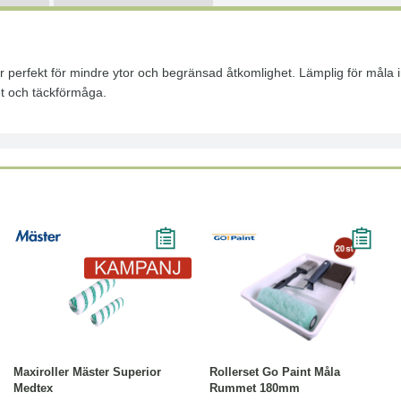
ler perfekt för mindre ytor och begränsad åtkomlighet. Lämplig för måla i
et och täckförmåga.
-18%
Läs mer
Läs mer
Maxiroller Mäster Superior
Rollerset Go Paint Måla
Medtex
Rummet 180mm