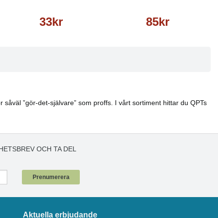
33kr
85kr
 såväl ”gör-det-självare” som proffs. I vårt sortiment hittar du QPTs
HETSBREV OCH TA DEL
!
Prenumerera
Aktuella erbjudande