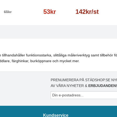
53kr
142kr/st
65kr
lhandahåller funktionsstarka, slittåliga måleriverktyg samt tillbehör för
oddlare, färghinkar, burköppnare och mycket mer.
PRENUMERERA PÅ STÄDSHOP.SE NY
AV VÅRA NYHETER &
ERBJUDANDEN
Kundservice