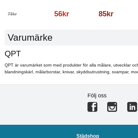
56kr
85kr
73kr
Varumärke
QPT
QPT är varumärket som med produkter för alla målare, utvecklar och til
blandningskärl, målarborstar, knivar, skyddsutrustning, svampar, m
Följ oss
Städshop