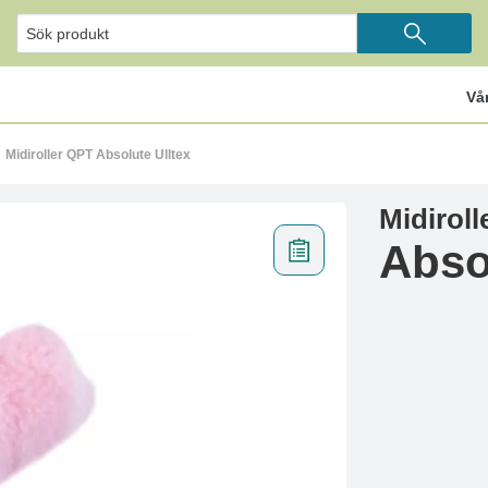
Vå
Midiroller QPT Absolute Ulltex
Midirol
Abso