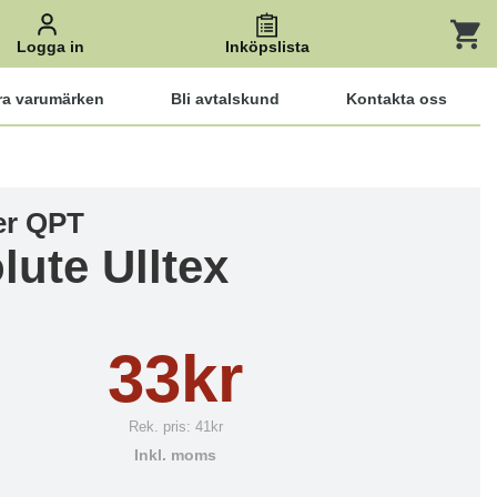
Logga in
Inköpslista
ra varumärken
Bli avtalskund
Kontakta oss
ler QPT
lute Ulltex
33kr
Rek. pris:
41kr
Inkl. moms