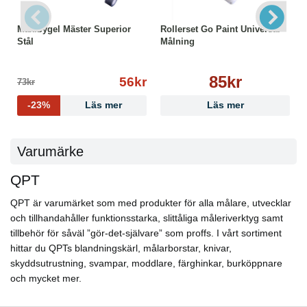
Maxibygel Mäster Superior
Rollerset Go Paint Universal
Stål
Målning
85kr
56kr
73kr
-23%
Läs mer
Läs mer
Varumärke
QPT
QPT är varumärket som med produkter för alla målare, utvecklar
och tillhandahåller funktionsstarka, slittåliga måleriverktyg samt
tillbehör för såväl ”gör-det-självare” som proffs. I vårt sortiment
hittar du QPTs blandningskärl, målarborstar, knivar,
skyddsutrustning, svampar, moddlare, färghinkar, burköppnare
och mycket mer.