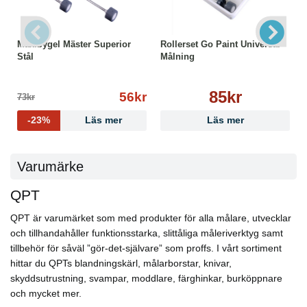
Maxibygel Mäster Superior
Rollerset Go Paint Universal
Stål
Målning
85kr
56kr
73kr
-23%
Läs mer
Läs mer
Varumärke
QPT
QPT är varumärket som med produkter för alla målare, utvecklar
och tillhandahåller funktionsstarka, slittåliga måleriverktyg samt
tillbehör för såväl ”gör-det-självare” som proffs. I vårt sortiment
hittar du QPTs blandningskärl, målarborstar, knivar,
skyddsutrustning, svampar, moddlare, färghinkar, burköppnare
och mycket mer.