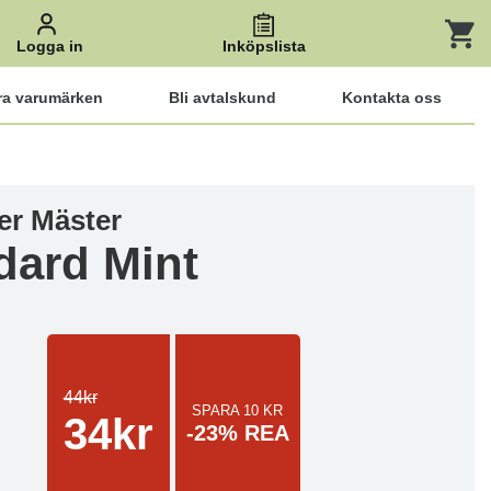
Logga in
Inköpslista
ra varumärken
Bli avtalskund
Kontakta oss
er Mäster
dard Mint
44kr
SPARA 10 KR
34kr
-23% REA