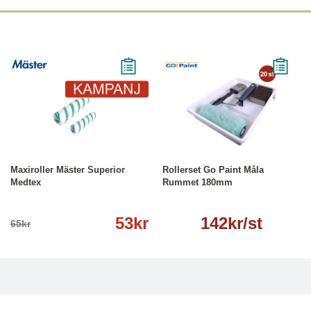
-18%
Läs mer
Läs mer
Maxiroller Mäster Superior
Rollerset Go Paint Måla
Medtex
Rummet 180mm
53kr
142kr/st
65kr