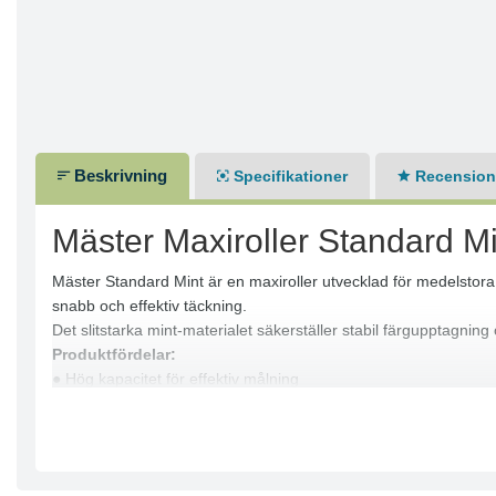
Beskrivning
Specifikationer
Recensione
Mäster Maxiroller Standard Mi
Mäster Standard Mint är en maxiroller utvecklad för medelstora 
snabb och effektiv täckning.
Det slitstarka mint-materialet säkerställer stabil färgupptagning 
Produktfördelar:
● Hög kapacitet för effektiv målning
● Jämn färgapplicering
● Lämplig för vägg och golv
● Anpassad för medelstora ytor
● Stabil och slitstark konstruktion