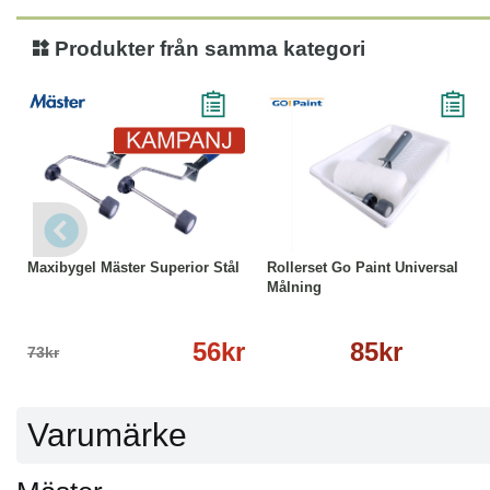
Användningsområde:
● Väggar
Produkter från samma kategori
● Golv
● Interiör målning
● Medelstora ytor
Produktinformation:
● Typ: Maxiroller
● Serie: Mäster Standard
● Material: Mint
-23%
Läs mer
Läs mer
● Användning: Interiör
Övrigt:
Maxibygel Mäster Superior Stål
Rollerset Go Paint Universal
● Utvecklad för effektiv och prisvärd målning
Målning
56kr
85kr
73kr
Varumärke