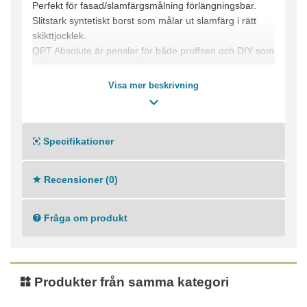
Perfekt för fasad/slamfärgsmålning förlängningsbar.
Slitstark syntetiskt borst som målar ut slamfärg i rätt
skikttjocklek.
QPT Absolute är penslar för både proffsen och DIY som
vill ha ett perfekt slutresultat!
Visa mer beskrivning
Specifikationer
Recensioner (0)
Fråga om produkt
Produkter från samma kategori