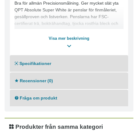
Bra för allmän Precisionsmålning. Ger mycket slät yta
QPT Absolute Super White är penslar för finmåleriet,
gesällproven och listverken. Penslarna har FSC-
certifierat trä, bokträhandtag, tjocka rostfria bleck och
en högkvalitativ följsam specialbehandlad SOFT-borst
med mycket mjuka toppar. Penslarna ger en oerhört fin
Visa mer beskrivning
yta, lätta att rengöra och har en mycket hög
färgupptagningsförmåga som skapar få doppningar.
Specifikationer
Penslar för både proffsen och DIY som vill ha ett perfekt
slutresultat!
Recensioner (0)
Fråga om produkt
Produkter från samma kategori