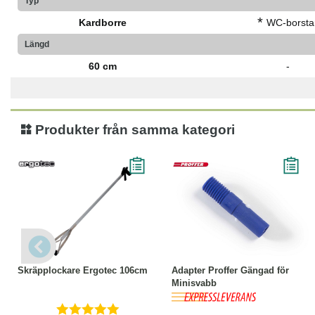
Typ
*
Kardborre
WC-borsta
Längd
60 cm
-
Produkter från samma kategori
Köp
Läs mer
Köp
Läs mer
Skräpplockare Ergotec 106cm
Adapter Proffer Gängad för
Minisvabb