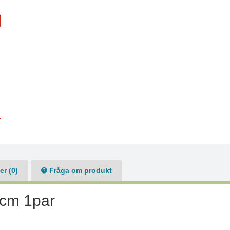
r
r (0)
Fråga om produkt
0cm 1par