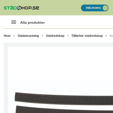
Inkl.moms
Alla produkter
Hem
Städutrustning
Städredskap
Tillbehör städredskap
Ka