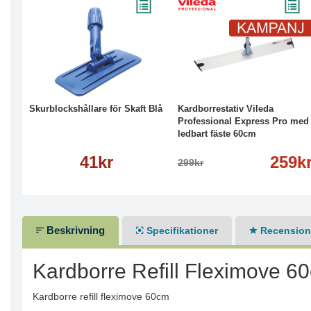
Köp
Läs mer
-13%
Köp
Läs mer
Skurblockshållare för Skaft Blå
Kardborrestativ Vileda
Professional Express Pro med
ledbart fäste 60cm
41kr
259k
299kr
Beskrivning
Specifikationer
Recensione
Kardborre Refill Fleximove 6
Kardborre refill fleximove 60cm