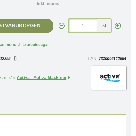
Inkl. moms
G I VARUKORGEN
st
as inom: 3 - 5 arbetsdagar
:
EAN:
12255
7330006122554
klar från
Activa - Activa Maskiner