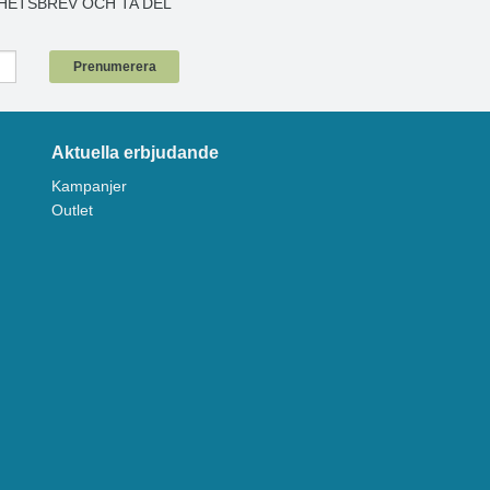
HETSBREV OCH TA DEL
!
Prenumerera
Aktuella erbjudande
Kampanjer
Outlet