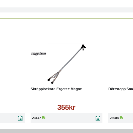
Läs mer
Köp
Läs mer
Köp
.
Skräpplockare Ergotec Magne...
Dörrstopp Sma
355kr
23147
23084