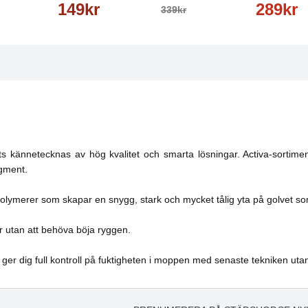
149kr
289kr
339kr
s kännetecknas av hög kvalitet och smarta lösningar. Activa-sortime
egment.
olymerer som skapar en snygg, stark och mycket tålig yta på golvet so
r utan att behöva böja ryggen.
 ger dig full kontroll på fuktigheten i moppen med senaste tekniken uta