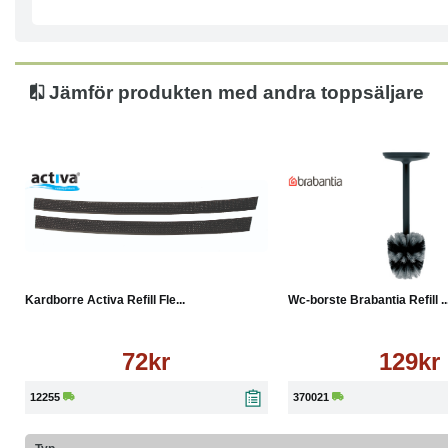
Jämför produkten med andra toppsäljare
Köp
Läs mer
Köp
Kardborre Activa Refill Fle...
Wc-borste Brabantia Refill ..
72kr
129kr
12255
370021