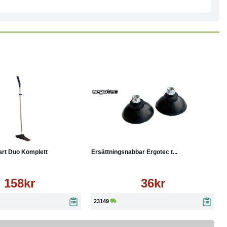
Läs mer
Köp
Läs mer
rt Duo Komplett
Ersättningsnabbar Ergotec t...
158kr
36kr
23149