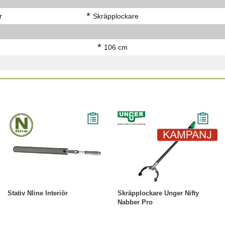
*
r
Skräpplockare
*
106 cm
Köp
Läs mer
-15%
Läs mer
Stativ Nline Interiör
Skräpplockare Unger Nifty
Nabber Pro