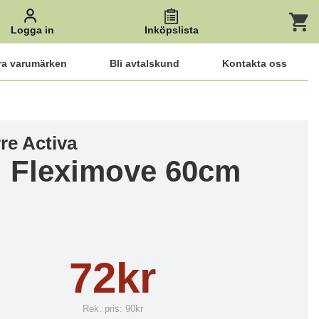
Logga in
Inköpslista
ra varumärken
Bli avtalskund
Kontakta oss
re Activa
ll Fleximove 60cm
72kr
Rek. pris:
90kr