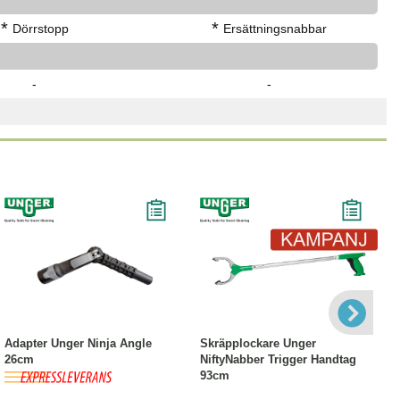
*
*
Dörrstopp
Ersättningsnabbar
-
-
Köp
Läs mer
-18%
Köp
Läs mer
Adapter Unger Ninja Angle
Skräpplockare Unger
26cm
NiftyNabber Trigger Handtag
93cm