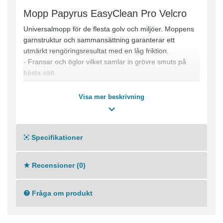
Mopp Papyrus EasyClean Pro Velcro
Universalmopp för de flesta golv och miljöer. Moppens
garnstruktur och sammansättning garanterar ett
utmärkt rengöringsresultat med en låg friktion.
- Fransar och öglor vilket samlar in grövre smuts på
bästa sätt.
- Finns som både fickmopp och kardborremopp.
Tvättråd
Visa mer beskrivning
-Maskintvätt 60°C
-Torktumling låg värme
-Tål ej blekmedel
Specifikationer
Recensioner (0)
Fråga om produkt