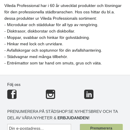
- Öppna stativet genom att klicka med foten på den
Vileda Professional har i 60 år utvecklat produkter och lösningar
höga mörkblå delen
för den professionella städbranschen. Hos oss hittar du bl.a.
- Lägg en ren duk på golvet med moppsidan uppåt
dessa produkter ur Vileda Professionals sortiment:
- Trä in stativet under duken och klicka igen den
- Microdukar och städdukar för all typ av rengöring.
mörkblå platta delen för att stänga
- Disktrasor, diskborstar och diskbollar.
- Lyft och placera moppen med moppsidan ned mot
- Moppar, svabbar och hinkar för golvstädning.
golvet
- Hinkar med lock och urvridare.
3. Moppa med svep- eller skjutmetoden
- Avfallskorgar och soptunnor för din avfallshantering.
4. Ta av moppen och lägg den till tvätt eller kasta
- Städvagnar med många tillbehör.
engångsduken:
- Entrémattor som tar hand om smuts, grus och väta.
- Lyft stativet över tvätt- eller sopsäck
- Klicka på den höga mörkblå delen så faller duken ner i
säcken utan beröring
Följ oss
PRENUMERERA PÅ STÄDSHOP.SE NYHETSBREV OCH TA
DEL AV VÅRA NYHETER &
ERBJUDANDEN!
Prenumerera