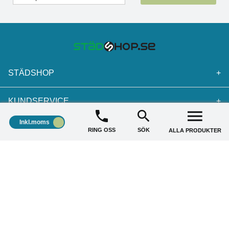
STÄDSHOP
+
KUNDSERVICE
+
Inkl.moms
AKTUELLA ERBJUDANDE
+
RING OSS
SÖK
ALLA PRODUKTER
Copyright © 2026 Städshop.se