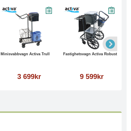
Köp
Läs mer
Köp
Läs mer
Minisvabbvagn Activa Trull
Fastighetsvagn Activa Robust
Vå
3 699kr
9 599kr