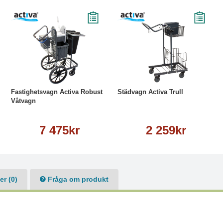
Köp
Läs mer
Köp
Läs mer
Fastighetsvagn Activa Robust
Städvagn Activa Trull
Våtvagn
7 475kr
2 259kr
r (0)
Fråga om produkt