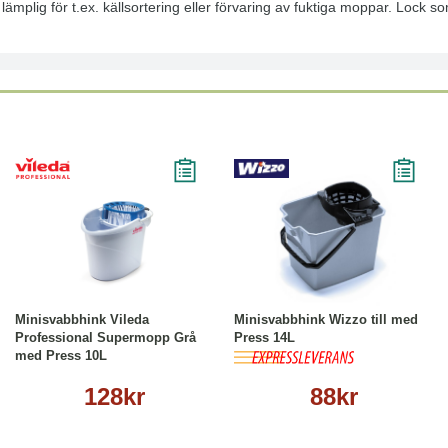
lämplig för t.ex. källsortering eller förvaring av fuktiga moppar. Lock 
Köp
Läs mer
Köp
Läs mer
Minisvabbhink Vileda
Minisvabbhink Wizzo till med
Professional Supermopp Grå
Press 14L
med Press 10L
128kr
88kr