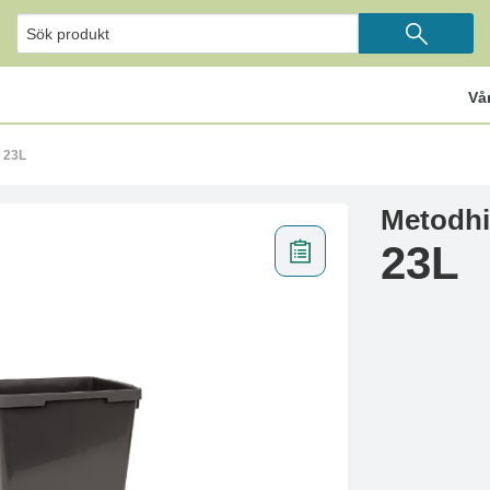
Vå
 23L
Metodhi
23L