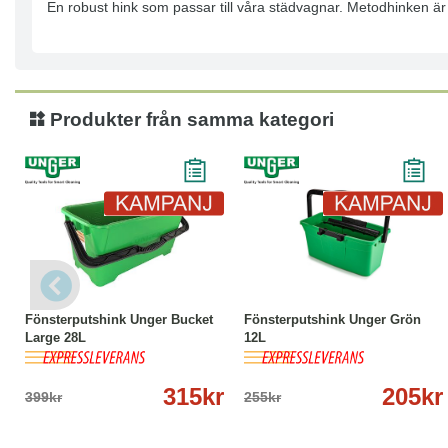
En robust hink som passar till våra städvagnar. Metodhinken är 
Produkter från samma kategori
-21%
Köp
Läs mer
-20%
Köp
Läs mer
Fönsterputshink Unger Bucket
Fönsterputshink Unger Grön
Large 28L
12L
315kr
205kr
399kr
255kr