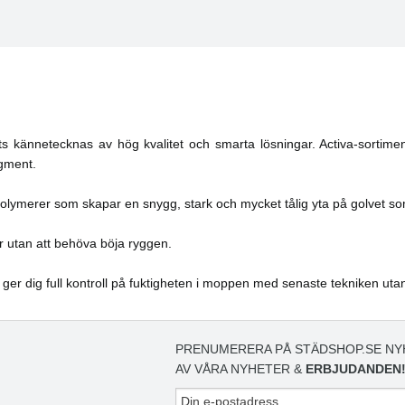
s kännetecknas av hög kvalitet och smarta lösningar. Activa-sortime
egment.
olymerer som skapar en snygg, stark och mycket tålig yta på golvet so
r utan att behöva böja ryggen.
 ger dig full kontroll på fuktigheten i moppen med senaste tekniken uta
PRENUMERERA PÅ STÄDSHOP.SE NY
AV VÅRA NYHETER &
ERBJUDANDEN