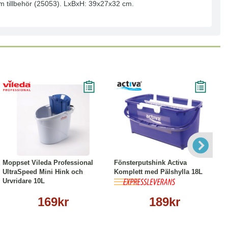
som tillbehör (25053). LxBxH: 39x27x32 cm.
Köp
Läs mer
Köp
Läs mer
Moppset Vileda Professional
Fönsterputshink Activa
UltraSpeed Mini Hink och
Komplett med Pälshylla 18L
Urvridare 10L
169kr
189kr