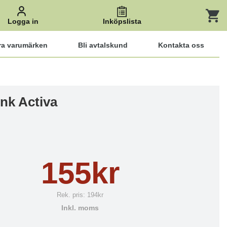
Logga in
Inköpslista
ra varumärken
Bli avtalskund
Kontakta oss
nk Activa
155kr
Rek. pris:
194kr
Inkl. moms