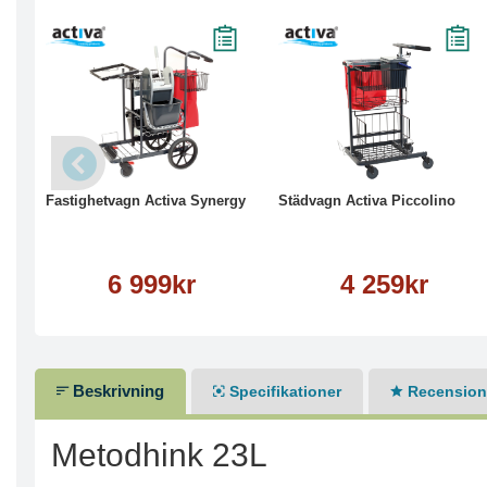
Köp
Läs mer
Köp
Läs mer
Fastighetvagn Activa Synergy
Städvagn Activa Piccolino
6 999kr
4 259kr
Beskrivning
Specifikationer
Recensione
Metodhink 23L