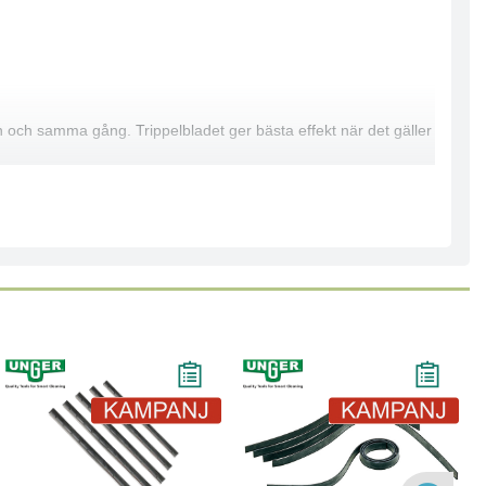
n och samma gång. Trippelbladet ger bästa effekt när det gäller
är enkla att ta bort och bytas ut.