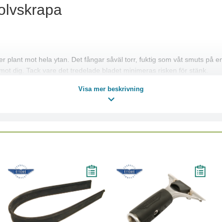
Golvskrapa
r plant mot hela ytan. Det fångar såväl torr, fuktig som våt smuts på e
r emot dig. Tack vare det tredelade bladet minimeras risken för stänk.
er inte några smutsfällor. Gummibladen kan tvättas upp till 70°C och 
Visa mer beskrivning
miska sättet lösa uppgiften. Alla material är av låg vikt.
dad eller fast.
ort både lös smuts och vätska
 möbler från att skadas