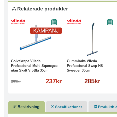
Relaterade produkter
-12%
Köp
Läs mer
Köp
Läs mer
Golvskrapa Vileda
Gummiraka Vileda
Professional Multi Squeegee
Professional Swep HS
utan Skaft Vit-Blå 35cm
Sweeper 35cm
237kr
285kr
269kr
Beskrivning
Specifikationer
Produktbl