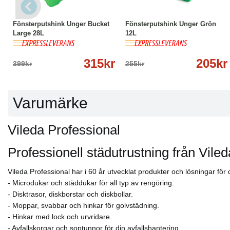
Lämnar ytan både torr och ren
-21%
Köp
Läs mer
-20%
Köp
Läs mer
Mått: 35, 50 cm
Fönsterputshink Unger Bucket
Fönsterputshink Unger Grön
Large 28L
12L
315kr
205kr
399kr
255kr
Varumärke
Vileda Professional
Professionell städutrustning från Viled
Vileda Professional har i 60 år utvecklat produkter och lösningar för
- Microdukar och städdukar för all typ av rengöring.
- Disktrasor, diskborstar och diskbollar.
- Moppar, svabbar och hinkar för golvstädning.
- Hinkar med lock och urvridare.
- Avfallskorgar och soptunnor för din avfallshantering.