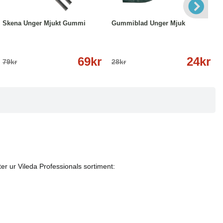
-13%
Läs mer
-14%
Läs mer
Skena Unger Mjukt Gummi
Gummiblad Unger Mjuk
69kr
24kr
79kr
28kr
er ur Vileda Professionals sortiment: