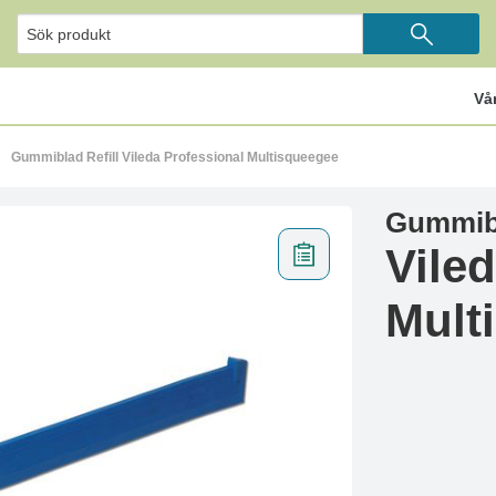
Vå
Gummiblad Refill Vileda Professional Multisqueegee
Gummibl
Vile
Mult