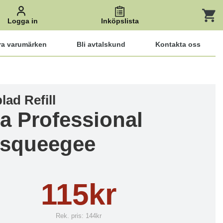
Logga in
Inköpslista
ra varumärken
Bli avtalskund
Kontakta oss
ad Refill
da Professional
isqueegee
115kr
Rek. pris:
144kr