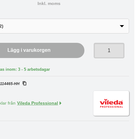
Inkl. moms
Lägg i varukorgen
as inom: 3 - 5 arbetsdagar
:
114465-HH
klar från
Vileda Professional