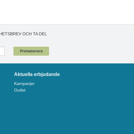
HETSBREV OCH TA DEL
!
Prenumerera
Aktuella erbjudande
Kampanjer
Outlet