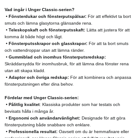
Vad ingår i Unger Classic-serien?
•
Fönsterdukar och fönsterputspälsar:
För att effektivt ta bort
smuts och lämna glasytorna glänsande rena.
•
Teleskopskaft och fönsterputsskaft:
Lätta att justera för att
komma åt både högt och lågt.
•
Fönsterputsskrapor och glasskrapor:
För att ta bort smuts
och vattendroppar utan att lämna ränder.
•
Gummiblad och inomhus fönsterputsredskap:
Skräddarsydda för inomhusbruk, för att lämna dina fönster rena
utan att skapa kladd.
•
Adaptor och övriga redskap:
För att kombinera och anpassa
fönsterputsningen efter dina behov.
Fördelar med Unger Classic-serien:
•
Pålitlig kvalitet
: Klassiska produkter som har testats och
bevisats hålla i många år.
•
Ergonomi och användarvänlighet:
Designade för att göra
fönsterputsning både snabbare och enklare.
•
Professionella resultat:
Oavsett om du är hemmafixare eller