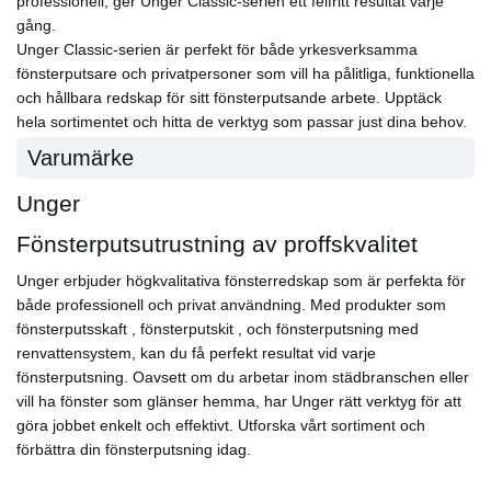
professionell, ger Unger Classic-serien ett felfritt resultat varje
gång.
Unger Classic-serien är perfekt för både yrkesverksamma
fönsterputsare och privatpersoner som vill ha pålitliga, funktionella
och hållbara redskap för sitt fönsterputsande arbete. Upptäck
hela sortimentet och hitta de verktyg som passar just dina behov.
Varumärke
Unger
Fönsterputsutrustning av proffskvalitet
Unger erbjuder högkvalitativa fönsterredskap som är perfekta för
både professionell och privat användning. Med produkter som
fönsterputsskaft , fönsterputskit , och fönsterputsning med
renvattensystem, kan du få perfekt resultat vid varje
fönsterputsning. Oavsett om du arbetar inom städbranschen eller
vill ha fönster som glänser hemma, har Unger rätt verktyg för att
göra jobbet enkelt och effektivt. Utforska vårt sortiment och
förbättra din fönsterputsning idag.