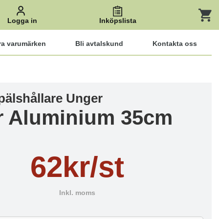
Logga in
Inköpslista
ra varumärken
Bli avtalskund
Kontakta oss
pälshållare Unger
r Aluminium 35cm
62kr/st
Inkl. moms