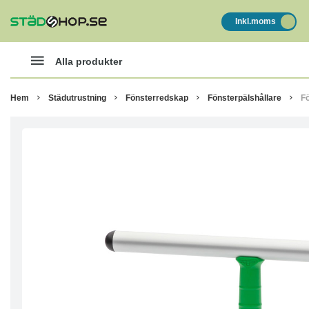
Inkl.moms
Alla produkter
Hem
Städutrustning
Fönsterredskap
Fönsterpälshållare
F