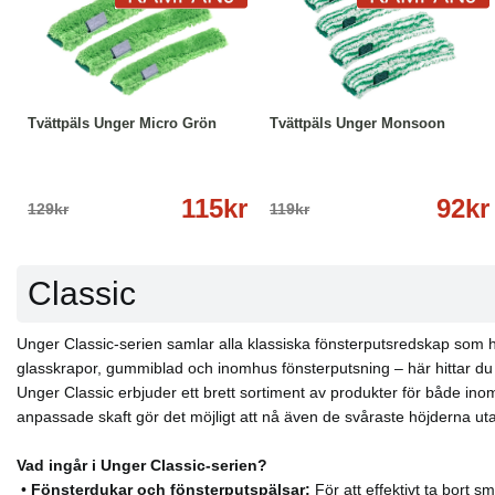
-11%
Läs mer
-23%
Läs mer
Tvättpäls Unger Micro Grön
Tvättpäls Unger Monsoon
115kr
92kr
129kr
119kr
Classic
Unger Classic-serien samlar alla klassiska fönsterputsredskap som ha
glasskrapor, gummiblad och inomhus fönsterputsning – här hittar du all
Unger Classic erbjuder ett brett sortiment av produkter för både i
anpassade skaft gör det möjligt att nå även de svåraste höjderna uta
Vad ingår i Unger Classic-serien?
•
Fönsterdukar och fönsterputspälsar:
För att effektivt ta bort 