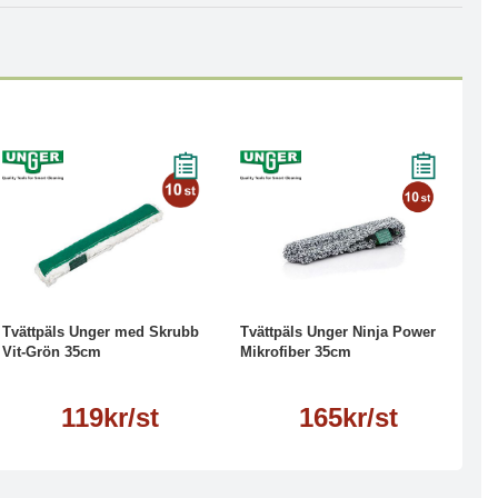
Läs mer
Läs mer
Tvättpäls Unger med Skrubb
Tvättpäls Unger Ninja Power
Vit-Grön 35cm
Mikrofiber 35cm
119kr/st
165kr/st