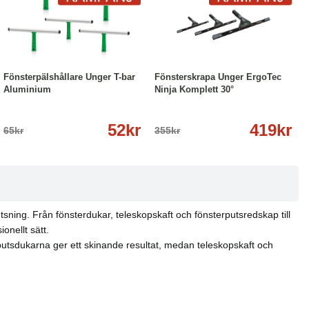
-20%
Läs mer
--18%
Läs mer
Fönsterpälshållare Unger T-bar
Fönsterskrapa Unger ErgoTec
Aluminium
Ninja Komplett 30°
52kr
419kr
65kr
355kr
sning. Från fönsterdukar, teleskopskaft och fönsterputsredskap till
onellt sätt.
putsdukarna ger ett skinande resultat, medan teleskopskaft och