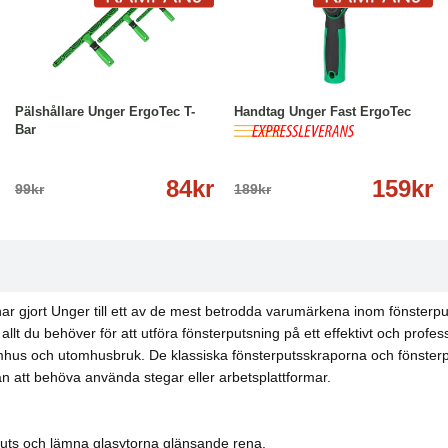
-15%
Läs mer
-16%
Köp
Läs mer
Pälshållare Unger ErgoTec T-
Handtag Unger Fast ErgoTec
Bar
84kr
159kr
99kr
189kr
r gjort Unger till ett av de mest betrodda varumärkena inom fönsterput
t du behöver för att utföra fönsterputsning på ett effektivt och professi
nomhus och utomhusbruk. De klassiska fönsterputsskraporna och fönster
n att behöva använda stegar eller arbetsplattformar.
smuts och lämna glasytorna glänsande rena.