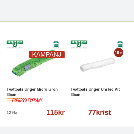
-11%
Köp
Läs mer
Läs mer
Tvättpäls Unger Micro Grön
Tvättpäls Unger UniTec Vit
35cm
35cm
115kr
77kr/st
129kr