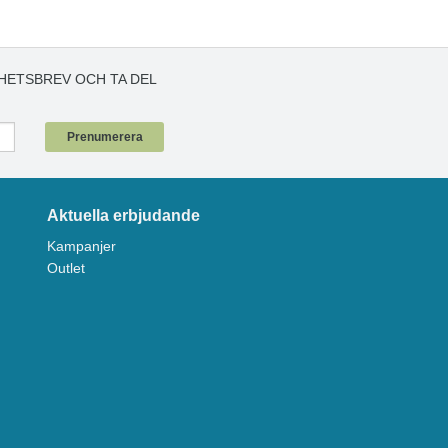
HETSBREV OCH TA DEL
!
Prenumerera
Aktuella erbjudande
Kampanjer
Outlet