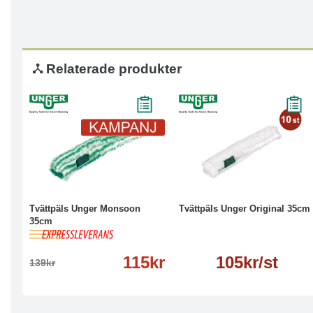
Relaterade produkter
-17%
Köp
Läs mer
Läs mer
Tvättpäls Unger Monsoon
Tvättpäls Unger Original 35cm
35cm
115kr
105kr/st
139kr