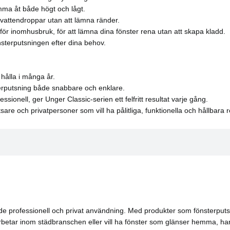
omma åt både högt och lågt.
 vattendroppar utan att lämna ränder.
r inomhusbruk, för att lämna dina fönster rena utan att skapa kladd.
sterputsningen efter dina behov.
 hålla i många år.
terputsning både snabbare och enklare.
sionell, ger Unger Classic-serien ett felfritt resultat varje gång.
re och privatpersoner som vill ha pålitliga, funktionella och hållbara 
de professionell och privat användning. Med produkter som fönsterputss
rbetar inom städbranschen eller vill ha fönster som glänser hemma, har U