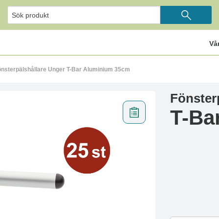
Vå
önsterpälshållare Unger T-Bar Aluminium 35cm
Fönster
T-Ba