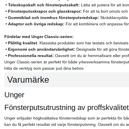
•
Teleskopskaft och fönsterputsskaft:
Lätta att justera för att k
•
Fönsterputsskrapor och glasskrapor:
För att ta bort smuts och
•
Gummiblad och inomhus fönsterputsredskap:
Skräddarsydda fö
•
Adaptor och övriga redskap:
För att kombinera och anpassa fön
Fördelar med Unger Classic-serien:
•
Pålitlig kvalitet
: Klassiska produkter som har testats och bevisats
•
Ergonomi och användarvänlighet:
Designade för att göra föns
•
Professionella resultat:
Oavsett om du är hemmafixare eller profes
Unger Classic-serien är perfekt för både yrkesverksamma fönsterputsa
hitta de verktyg som passar just dina behov.
Varumärke
Unger
Fönsterputsutrustning av proffskvalitet
Unger erbjuder högkvalitativa fönsterredskap som är perfekta för bå
kan du få perfekt resultat vid varje fönsterputsning. Oavsett om du a